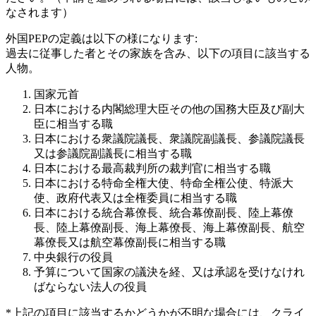
なされます）
外国PEPの定義は以下の様になります:
過去に従事した者とその家族を含み、以下の項目に該当する
人物。
国家元首
日本における内閣総理大臣その他の国務大臣及び副大
臣に相当する職
日本における衆議院議長、衆議院副議長、参議院議長
又は参議院副議長に相当する職
日本における最高裁判所の裁判官に相当する職
日本における特命全権大使、特命全権公使、特派大
使、政府代表又は全権委員に相当する職
日本における統合幕僚長、統合幕僚副長、陸上幕僚
長、陸上幕僚副長、海上幕僚長、海上幕僚副長、航空
幕僚長又は航空幕僚副長に相当する職
中央銀行の役員
予算について国家の議決を経、又は承認を受けなけれ
ばならない法人の役員
*上記の項目に該当するかどうかが不明な場合には、クライ