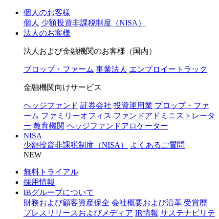
個人のお客様
個人
少額投資非課税制度（NISA）
法人のお客様
法人および金融機関のお客様（国内）
プロップ・ファーム
事業法人
エンプロイートラック
金融機関向けサービス
ヘッジファンド
証券会社
投資運用業
プロップ・ファ
ーム
ファミリーオフィス
ファンドアドミニストレータ
ー
教育機関
ヘッジファンドアロケーター
NISA
少額投資非課税制度（NISA）
よくあるご質問
NEW
無料トライアル
採用情報
IBグループについて
財務および顧客資産保全
会社概要および沿革
受賞歴
プレスリリースおよびメディア
IR情報
サステナビリテ