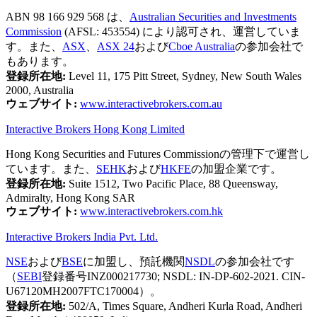
ABN 98 166 929 568 は、
Australian Securities and Investments
Commission
(AFSL: 453554) により認可され、運営していま
す。また、
ASX
、
ASX 24
および
Cboe Australia
の参加会社で
もあります。
登録所在地:
Level 11, 175 Pitt Street, Sydney, New South Wales
2000, Australia
ウェブサイト:
www.interactivebrokers.com.au
Interactive Brokers Hong Kong Limited
Hong Kong Securities and Futures Commissionの管理下で運営し
ています。また、
SEHK
および
HKFE
の加盟企業です。
登録所在地:
Suite 1512, Two Pacific Place, 88 Queensway,
Admiralty, Hong Kong SAR
ウェブサイト:
www.interactivebrokers.com.hk
Interactive Brokers India Pvt. Ltd.
NSE
および
BSE
に加盟し、預託機関
NSDL
の参加会社です
（
SEBI
登録番号INZ000217730; NSDL: IN-DP-602-2021. CIN-
U67120MH2007FTC170004）。
登録所在地:
502/A, Times Square, Andheri Kurla Road, Andheri