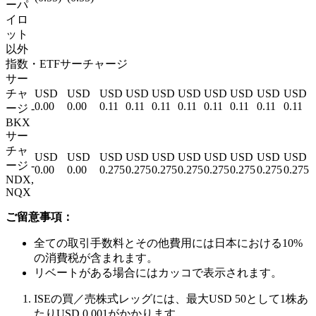
ーパ
イロ
ット
以外
指数・ETFサーチャージ
サー
チャ
USD
USD
USD
USD
USD
USD
USD
USD
USD
USD
0.00
0.00
0.11
0.11
0.11
0.11
0.11
0.11
0.11
0.11
ージ -
BKX
サー
チャ
USD
USD
USD
USD
USD
USD
USD
USD
USD
USD
ージ -
0.00
0.00
0.275
0.275
0.275
0.275
0.275
0.275
0.275
0.275
NDX,
NQX
ご留意事項：
全ての取引手数料とその他費用には日本における10%
の消費税が含まれます。
リベートがある場合にはカッコで表示されます。
ISEの買／売株式レッグには、最大USD 50として1株あ
たりUSD 0.001がかかります。