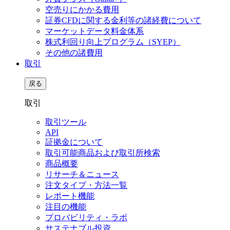
空売りにかかる費用
証券CFDに関する金利等の諸経費について
マーケットデータ料金体系
株式利回り向上プログラム（SYEP）
その他の諸費用
取引
戻る
取引
取引ツール
API
証拠金について
取引可能商品および取引所検索
商品概要
リサーチ＆ニュース
注文タイプ・方法一覧
レポート機能
注目の機能
プロバビリティ・ラボ
サステナブル投資