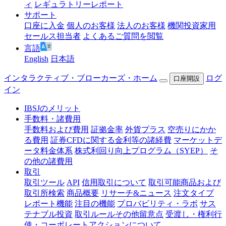
ィ
レギュラトリーレポート
サポート
口座に入金
個人のお客様
法人のお客様
機関投資家用
セールス担当者
よくあるご質問を閲覧
言語
English
日本語
インタラクティブ・ブローカーズ・ホーム
ログ
口座開設
イン
IBSJのメリット
手数料・諸費用
手数料および費用
証拠金率
外貨プラス
空売りにかか
る費用
証券CFDに関する金利等の諸経費
マーケットデ
ータ料金体系
株式利回り向上プログラム（SYEP）
そ
の他の諸費用
取引
取引ツール
API
信用取引について
取引可能商品および
取引所検索
商品概要
リサーチ&ニュース
注文タイプ
レポート機能
注目の機能
プロバビリティ・ラボ
サス
テナブル投資
取引ルールその他留意点
受渡し・権利行
使・コーポレートアクションについて