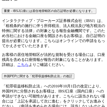
重要 - IBSJ口座には居住地管轄区の自己証明が必要になります。
インタラクティブ・ブローカーズ証券株式会社（IBSJ）は、
「租税条約の施行に伴う所得税法、法人税法及び地方税法の
特例に関する法律」の対象となる報告金融機関です。このた
め当社における金融口座を開設されるお客様は、自己証明の
提出が必要になります。こちらはオンラインでの申請をもっ
てかえさせていただきます。
お客様の居住地管轄区が法的な規制を受ける場合には、口座
残高を含める口座情報が報告の対象になることがあります。
詳細は、
こちら
よりご確認ください。
外国PEPに関する「犯罪収益移転防止法」の改訂
「犯罪収益移転防止法」への2016年10月1日の改定により、
外国PEPに分類されるお客様は、IBSJ口座（国内口座）への
申請ができない可能性があります。こちらに該当されない場
合には「上記を承認して次に進む」をクリックしてお進みく
ださい。（申請を進められる場合には、該当しないものとみ