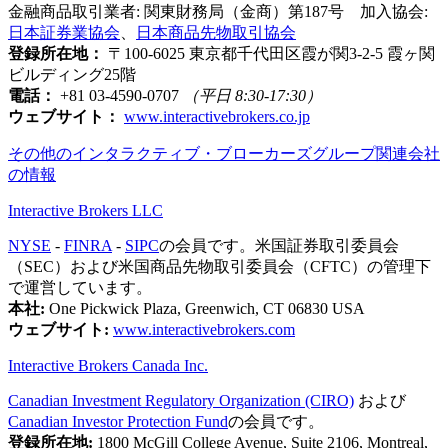
金融商品取引業者: 関東財務局（金商）第187号 加入協会:
日本証券業協会
、
日本商品先物取引協会
登録所在地：
〒100-6025 東京都千代田区霞が関3-2-5 霞ヶ関
ビルディング25階
電話：
+81 03-4590-0707
（平日 8:30-17:30）
ウェブサイト：
www.interactivebrokers.co.jp
その他のインタラクティブ・ブローカーズグループ関連会社
の情報
Interactive Brokers LLC
NYSE
-
FINRA
-
SIPC
の会員です。米国証券取引委員会
（SEC）および米国商品先物取引委員会（CFTC）の管理下
で運営しています。
本社:
One Pickwick Plaza, Greenwich, CT 06830 USA
ウェブサイト:
www.interactivebrokers.com
Interactive Brokers Canada Inc.
Canadian Investment Regulatory Organization (CIRO)
および
Canadian Investor Protection Fund
の会員です。
登録所在地:
1800 McGill College Avenue, Suite 2106, Montreal,