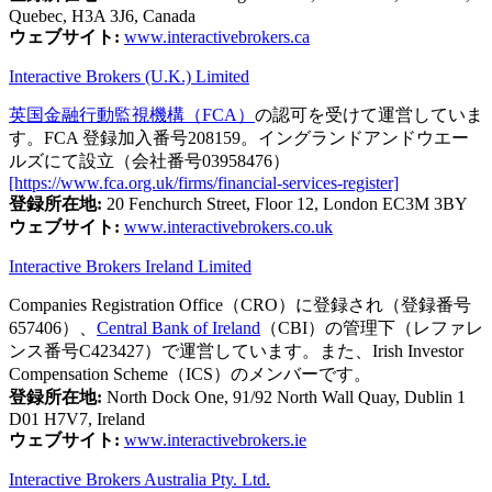
Quebec, H3A 3J6, Canada
ウェブサイト:
www.interactivebrokers.ca
Interactive Brokers (U.K.) Limited
英国金融行動監視機構（FCA）
の認可を受けて運営していま
す。FCA 登録加入番号208159。イングランドアンドウエー
ルズにて設立（会社番号03958476）
[https://www.fca.org.uk/firms/financial-services-register]
登録所在地:
20 Fenchurch Street, Floor 12, London EC3M 3BY
ウェブサイト:
www.interactivebrokers.co.uk
Interactive Brokers Ireland Limited
Companies Registration Office（CRO）に登録され（登録番号
657406）、
Central Bank of Ireland
（CBI）の管理下（レファレ
ンス番号C423427）で運営しています。また、Irish Investor
Compensation Scheme（ICS）のメンバーです。
登録所在地:
North Dock One, 91/92 North Wall Quay, Dublin 1
D01 H7V7, Ireland
ウェブサイト:
www.interactivebrokers.ie
Interactive Brokers Australia Pty. Ltd.