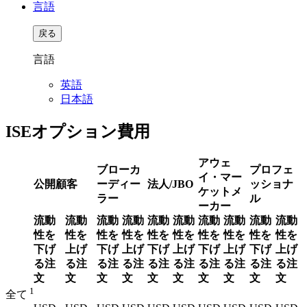
言語
戻る
言語
英語
日本語
ISEオプション費用
アウェ
ブローカ
プロフェ
イ・マー
公開顧客
ーディー
法人/JBO
ッショナ
ケットメ
ラー
ル
ーカー
流動
流動
流動
流動
流動
流動
流動
流動
流動
流動
性を
性を
性を
性を
性を
性を
性を
性を
性を
性を
下げ
上げ
下げ
上げ
下げ
上げ
下げ
上げ
下げ
上げ
る注
る注
る注
る注
る注
る注
る注
る注
る注
る注
文
文
文
文
文
文
文
文
文
文
1
全て