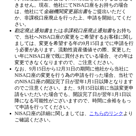
きません。現在、他社にてNISA口座をお持ちの場合
は、他社にて
金融機関変更届出書
をご提出いただく
か、非課税口座廃止を行った上、申請を開始してくだ
さい。
勘定廃止通知書
または
非課税口座廃止通知書
をお持ち
で、当社へNISA口座の変更をご希望するお客様に関し
ましては、変更を希望する年の
9月15日
までに申請を行
う必要があります。流動性資産価値その際、変更した
い年にNISA口座で既に買付されている場合、その年は
変更できなくなりますので、ご注意ください。
なお、
9月15日から12月31日
の期間に他社から当社に
NISA口座の変更を行う為の申請を行った場合、当社で
のNISA口座の開設完了日が翌年
1月1日
以降となります
のでご注意ください。また、
9月15日以前
に当該変更申
請をいただいた場合でも、開設完了日が翌年1月1日以
降になる可能性がございますので、時間に余裕をもっ
て申請を行ってください。
NISA口座の詳細に関しましては、
こちらのリンク
より
ご確認ください。