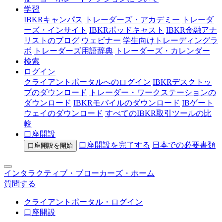
学習
IBKRキャンパス
トレーダーズ・アカデミー
トレーダ
ーズ・インサイト
IBKRポッドキャスト
IBKR金融アナ
リストのブログ
ウェビナー
学生向けトレーディングラ
ボ
トレーダーズ用語辞典
トレーダーズ・カレンダー
検索
ログイン
クライアントポータルへのログイン
IBKRデスクトッ
プのダウンロード
トレーダー・ワークステーションの
ダウンロード
IBKRモバイルのダウンロード
IBゲート
ウェイのダウンロード
すべてのIBKR取引ツールの比
較
口座開設
口座開設を完了する
日本での
必要書類
口座開設を開始
インタラクティブ・ブローカーズ・ホーム
質問する
クライアントポータル・ログイン
口座開設