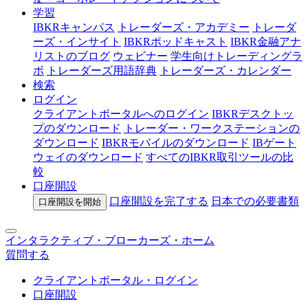
学習
IBKRキャンパス
トレーダーズ・アカデミー
トレーダ
ーズ・インサイト
IBKRポッドキャスト
IBKR金融アナ
リストのブログ
ウェビナー
学生向けトレーディングラ
ボ
トレーダーズ用語辞典
トレーダーズ・カレンダー
検索
ログイン
クライアントポータルへのログイン
IBKRデスクトッ
プのダウンロード
トレーダー・ワークステーションの
ダウンロード
IBKRモバイルのダウンロード
IBゲート
ウェイのダウンロード
すべてのIBKR取引ツールの比
較
口座開設
口座開設を完了する
日本での
必要書類
口座開設を開始
インタラクティブ・ブローカーズ・ホーム
質問する
クライアントポータル・ログイン
口座開設