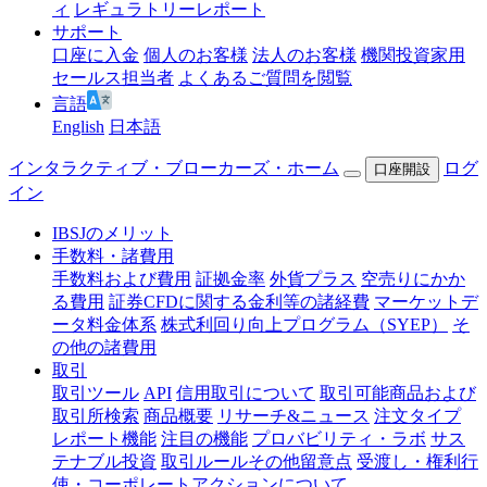
ィ
レギュラトリーレポート
サポート
口座に入金
個人のお客様
法人のお客様
機関投資家用
セールス担当者
よくあるご質問を閲覧
言語
English
日本語
インタラクティブ・ブローカーズ・ホーム
ログ
口座開設
イン
IBSJのメリット
手数料・諸費用
手数料および費用
証拠金率
外貨プラス
空売りにかか
る費用
証券CFDに関する金利等の諸経費
マーケットデ
ータ料金体系
株式利回り向上プログラム（SYEP）
そ
の他の諸費用
取引
取引ツール
API
信用取引について
取引可能商品および
取引所検索
商品概要
リサーチ&ニュース
注文タイプ
レポート機能
注目の機能
プロバビリティ・ラボ
サス
テナブル投資
取引ルールその他留意点
受渡し・権利行
使・コーポレートアクションについて