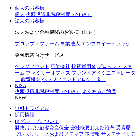
個人のお客様
個人
少額投資非課税制度（NISA）
法人のお客様
法人および金融機関のお客様（国内）
プロップ・ファーム
事業法人
エンプロイートラック
金融機関向けサービス
ヘッジファンド
証券会社
投資運用業
プロップ・ファ
ーム
ファミリーオフィス
ファンドアドミニストレータ
ー
教育機関
ヘッジファンドアロケーター
NISA
少額投資非課税制度（NISA）
よくあるご質問
NEW
無料トライアル
採用情報
IBグループについて
財務および顧客資産保全
会社概要および沿革
受賞歴
プレスリリースおよびメディア
IR情報
サステナビリテ