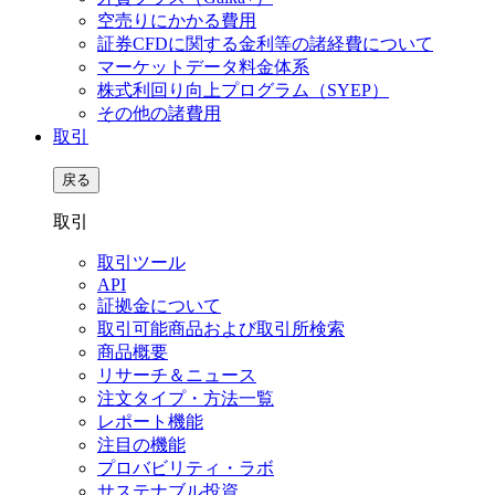
空売りにかかる費用
証券CFDに関する金利等の諸経費について
マーケットデータ料金体系
株式利回り向上プログラム（SYEP）
その他の諸費用
取引
戻る
取引
取引ツール
API
証拠金について
取引可能商品および取引所検索
商品概要
リサーチ＆ニュース
注文タイプ・方法一覧
レポート機能
注目の機能
プロバビリティ・ラボ
サステナブル投資