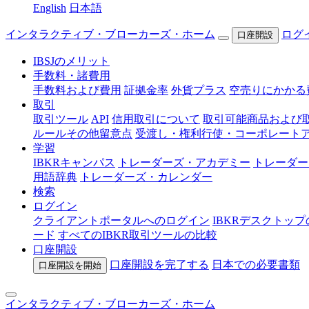
English
日本語
インタラクティブ・ブローカーズ・ホーム
ログ
口座開設
IBSJのメリット
手数料・諸費用
手数料および費用
証拠金率
外貨プラス
空売りにかかる
取引
取引ツール
API
信用取引について
取引可能商品および
ルールその他留意点
受渡し・権利行使・コーポレート
学習
IBKRキャンパス
トレーダーズ・アカデミー
トレーダー
用語辞典
トレーダーズ・カレンダー
検索
ログイン
クライアントポータルへのログイン
IBKRデスクトッ
ード
すべてのIBKR取引ツールの比較
口座開設
口座開設を完了する
日本での
必要書類
口座開設を開始
インタラクティブ・ブローカーズ・ホーム