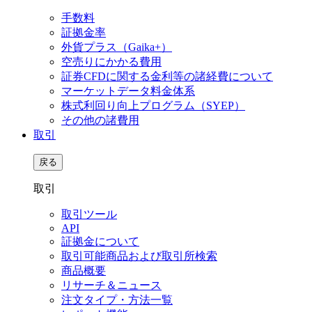
手数料
証拠金率
外貨プラス（Gaika+）
空売りにかかる費用
証券CFDに関する金利等の諸経費について
マーケットデータ料金体系
株式利回り向上プログラム（SYEP）
その他の諸費用
取引
戻る
取引
取引ツール
API
証拠金について
取引可能商品および取引所検索
商品概要
リサーチ＆ニュース
注文タイプ・方法一覧