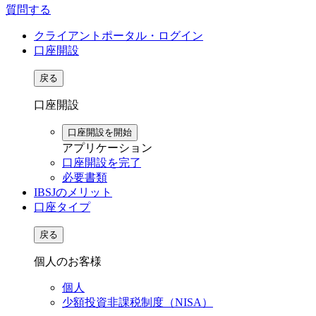
質問する
クライアントポータル・ログイン
口座開設
戻る
口座開設
口座開設を開始
アプリケーション
口座開設を完了
必要書類
IBSJのメリット
口座タイプ
戻る
個人のお客様
個人
少額投資非課税制度（NISA）