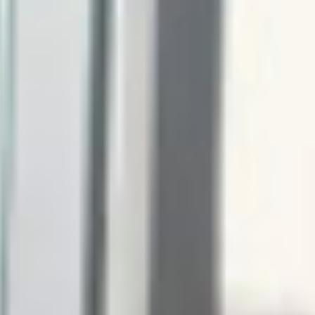
体系
株式利回り向上プログラム（SYEP）
その他の諸費用
機能
注目の機能
プロバビリティ・ラボ
サステナブル投資
取引
ブログ
ウェビナー
学生向けトレーディングラボ
トレーダーズ
ド
IBKRモバイルのダウンロード
IBゲートウェイのダウンロ