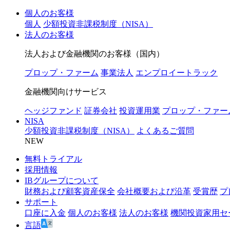
個人のお客様
個人
少額投資非課税制度（NISA）
法人のお客様
法人および金融機関のお客様（国内）
プロップ・ファーム
事業法人
エンプロイートラック
金融機関向けサービス
ヘッジファンド
証券会社
投資運用業
プロップ・ファー
NISA
少額投資非課税制度（NISA）
よくあるご質問
NEW
無料トライアル
採用情報
IBグループについて
財務および顧客資産保全
会社概要および沿革
受賞歴
プ
サポート
口座に入金
個人のお客様
法人のお客様
機関投資家用セ
言語