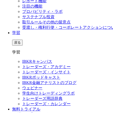
レポート機能
注目の機能
プロバビリティ・ラボ
サステナブル投資
取引ルールその他の留意点
受渡し・権利行使・コーポレートアクションにつ
学習
戻る
学習
IBKRキャンパス
トレーダーズ・アカデミー
トレーダーズ・インサイト
IBKRポッドキャスト
IBKR金融アナリストのブログ
ウェビナー
学生向けトレーディングラボ
トレーダーズ用語辞典
トレーダーズ・カレンダー
無料トライアル