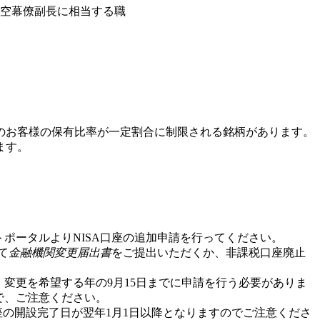
空幕僚副長に相当する職
のお客様の保有比率が一定割合に制限される銘柄があります。
ます。
ポータルよりNISA口座の追加申請を行ってください。
て
金融機関変更届出書
をご提出いただくか、非課税口座廃止
、変更を希望する年の
9月15日
までに申請を行う必要がありま
で、ご注意ください。
座の開設完了日が翌年
1月1日
以降となりますのでご注意くださ