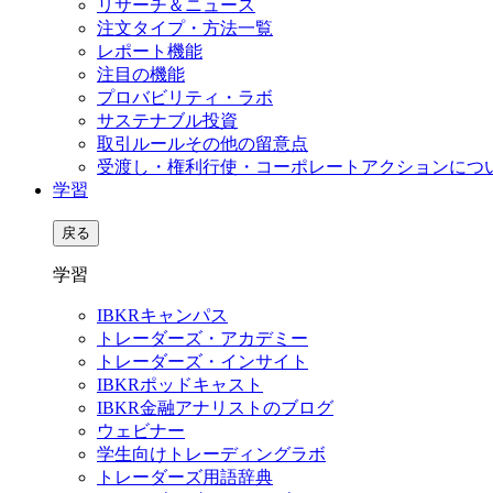
リサーチ＆ニュース
注文タイプ・方法一覧
レポート機能
注目の機能
プロバビリティ・ラボ
サステナブル投資
取引ルールその他の留意点
受渡し・権利行使・コーポレートアクションにつ
学習
戻る
学習
IBKRキャンパス
トレーダーズ・アカデミー
トレーダーズ・インサイト
IBKRポッドキャスト
IBKR金融アナリストのブログ
ウェビナー
学生向けトレーディングラボ
トレーダーズ用語辞典