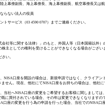
陸上幕僚副長、海上幕僚長、海上幕僚副長、航空幕僚長又は航
ならない法人の役員
ービス（03 4590 0707）までご連絡ください。
株式会社等に関する法律）」のもと、外国人等（日本国籍以外）
の株主としての権利を受けることができなくなる場合がござい
ださい。
NISA口座を開設の場合は、新規申請ではなく、クライアント
きません。現在、他社にてNISA口座をお持ちの場合は、他社に
、当社へNISA口座の変更をご希望するお客様に関しましては
座で既に買付されている場合、その年は変更できなくなりますの
SA口座の変更を行う為の申請を行った場合、当社でのNISA口