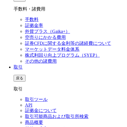
手数料・諸費用
手数料
証拠金率
外貨プラス（Gaika+）
空売りにかかる費用
証券CFDに関する金利等の諸経費について
マーケットデータ料金体系
株式利回り向上プログラム（SYEP）
その他の諸費用
取引
戻る
取引
取引ツール
API
証拠金について
取引可能商品および取引所検索
商品概要