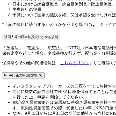
日本における統合幕僚長、統合幕僚副長、陸上幕僚長、
中央銀行の役員
予算について国家の議決を経、又は承認を受けなければ
*上記の項目に該当するかどうかが不明な場合には、クライアントサ
外国人等の日本株投資にかかる規制
「放送法」「電波法」「航空法」「NTT法（日本電信電話
保有比率を超えた場合、名義書換が行えず、配当金・分割等
保持率やその他の関連情報は、
こちらのリンク
よりご確認く
NISA口座の申請に関して
インタラクティブブローカーズの口座をすでにお持ちで、
同時に複数の証券会社でNISA口座を保有することはで
を行った上、申請を開始してください。
勘定廃止通知書
または
非課税口座廃止通知書
をお持ちで
す。流動性資産価値その際、変更したい年にNISA口
なお、
9月15日から12月31日
の期間に他社から当社にNI