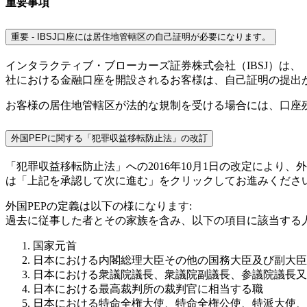
重要事項
重要 - IBSJ口座には居住地管轄区の自己証明が必要になります。
インタラクティブ・ブローカーズ証券株式会社（IBSJ）は
社における金融口座を開設されるお客様は、自己証明の提出
お客様の居住地管轄区が法的な規制を受ける場合には、口座
外国PEPに関する「犯罪収益移転防止法」の改訂
「犯罪収益移転防止法」への2016年10月1日の改定により
は「上記を承認して次に進む」をクリックしてお進みくださ
外国PEPの定義は以下の様になります:
過去に従事した者とその家族を含み、以下の項目に該当する
国家元首
日本における内閣総理大臣その他の国務大臣及び副大臣
日本における衆議院議長、衆議院副議長、参議院議長又
日本における最高裁判所の裁判官に相当する職
日本における特命全権大使、特命全権公使、特派大使、