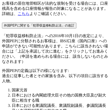
お客様の居住地管轄区が法的な規制を受ける場合には、口座
残高を含める口座情報が報告の対象になることがあります。
詳細は、
こちら
よりご確認ください。
外国PEPに関する「犯罪収益移転防止法」の改訂
「犯罪収益移転防止法」への2016年10月1日の改定により、
外国PEPに分類されるお客様は、IBSJ口座（国内口座）への
申請ができない可能性があります。こちらに該当されない場
合には「上記を承認して次に進む」をクリックしてお進みく
ださい。（申請を進められる場合には、該当しないものとみ
なされます）
外国PEPの定義は以下の様になります:
過去に従事した者とその家族を含み、以下の項目に該当する
人物。
国家元首
日本における内閣総理大臣その他の国務大臣及び副大
臣に相当する職
日本における衆議院議長、衆議院副議長、参議院議長