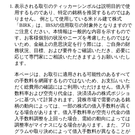
表示される取引のティッカーシンボルは説明目的で使
用するものであり、特定の銘柄を推奨するものではあ
りません。 例として使用している米ドル建て株式
「BIRK」は、IBSJの信用取引の対象外となりますので
ご注意ください。本情報は一般的な内容を示すもので
す。お客様個別の状況やニーズを考慮したものではな
いため、金融上の意思決定を行う際には、ご自身の財
務状況、目標、および要件をご確認いただき、必要に
応じて専門家にご相談いただきますようお願いいたし
ます。
本ページは、お取引に適用される可能性のあるすべて
の手数料を網羅するものではないため、お支払いいた
だく総費用の確認にはご利用いただけません。借入手
数料率および空売り代金は、決済済みの株式ポジショ
ンに基づいて計算されます。貸株市場で需要のある銘
柄の動向によっては、一部の株式の借入手数料が高く
なる場合があります。借入手数料率が空売り代金の借
入手数料調整を上回った場合、需給の動向によっては
調整率がマイナスになる場合があります。また、プロ
グラムや取り決めによって借入手数料が異なることが