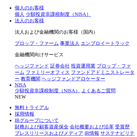
個人のお客様
個人
少額投資非課税制度（NISA）
法人のお客様
法人および金融機関のお客様（国内）
プロップ・ファーム
事業法人
エンプロイートラック
金融機関向けサービス
ヘッジファンド
証券会社
投資運用業
プロップ・ファ
ーム
ファミリーオフィス
ファンドアドミニストレータ
ー
教育機関
ヘッジファンドアロケーター
NISA
少額投資非課税制度（NISA）
よくあるご質問
NEW
無料トライアル
採用情報
IBグループについて
財務および顧客資産保全
会社概要および沿革
受賞歴
プレスリリースおよびメディア
IR情報
サステナビリテ