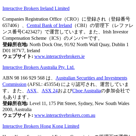
Interactive Brokers Ireland Limited
Companies Registration Office（CRO）に登録され（登録番号
657406）、
Central Bank of Ireland
（CBI）の管理下（レファレ
ンス番号C423427）で運営しています。また、Irish Investor
Compensation Scheme（ICS）のメンバーです。
登録所在地:
North Dock One, 91/92 North Wall Quay, Dublin 1
D01 H7V7, Ireland
ウェブサイト:
www.interactivebrokers.ie
Interactive Brokers Australia Pty. Ltd.
ABN 98 166 929 568 は、
Australian Securities and Investments
Commission
(AFSL: 453554) により認可され、運営していま
す。また、
ASX
、
ASX 24
および
Cboe Australia
の参加会社で
もあります。
登録所在地:
Level 11, 175 Pitt Street, Sydney, New South Wales
2000, Australia
ウェブサイト:
www.interactivebrokers.com.au
Interactive Brokers Hong Kong Limited