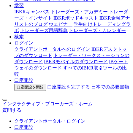
学習
IBKRキャンパス
トレーダーズ・アカデミー
トレーダ
ーズ・インサイト
IBKRポッドキャスト
IBKR金融アナ
リストのブログ
ウェビナー
学生向けトレーディングラ
ボ
トレーダーズ用語辞典
トレーダーズ・カレンダー
検索
ログイン
クライアントポータルへのログイン
IBKRデスクトッ
プのダウンロード
トレーダー・ワークステーションの
ダウンロード
IBKRモバイルのダウンロード
IBゲート
ウェイのダウンロード
すべてのIBKR取引ツールの比
較
口座開設
口座開設を完了する
日本での
必要書類
口座開設を開始
インタラクティブ・ブローカーズ・ホーム
質問する
クライアントポータル・ログイン
口座開設