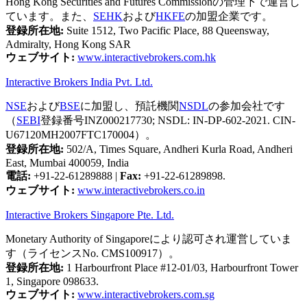
Hong Kong Securities and Futures Commissionの管理下で運営し
ています。また、
SEHK
および
HKFE
の加盟企業です。
登録所在地:
Suite 1512, Two Pacific Place, 88 Queensway,
Admiralty, Hong Kong SAR
ウェブサイト:
www.interactivebrokers.com.hk
Interactive Brokers India Pvt. Ltd.
NSE
および
BSE
に加盟し、預託機関
NSDL
の参加会社です
（
SEBI
登録番号INZ000217730; NSDL: IN-DP-602-2021. CIN-
U67120MH2007FTC170004）。
登録所在地:
502/A, Times Square, Andheri Kurla Road, Andheri
East, Mumbai 400059, India
電話:
+91-22-61289888
|
Fax:
+91-22-61289898.
ウェブサイト:
www.interactivebrokers.co.in
Interactive Brokers Singapore Pte. Ltd.
Monetary Authority of Singaporeにより認可され運営していま
す（ライセンスNo. CMS100917）。
登録所在地:
1 Harbourfront Place #12-01/03, Harbourfront Tower
1, Singapore 098633.
ウェブサイト:
www.interactivebrokers.com.sg