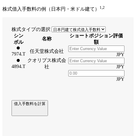
1,2
株式借入手数料の例（日本円・米ドル建て）
株式タイプの選択
シン
ショートポジション評価
名称
ボル
額
任天堂株式会社
7974.T
JPY
クオリプス株式会
4894.T
社
JPY
JPY
借入手数料を計算