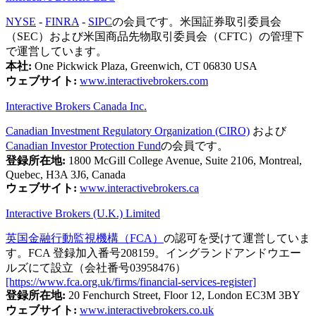
NYSE
-
FINRA
-
SIPC
の会員です。米国証券取引委員会
（SEC）および米国商品先物取引委員会（CFTC）の管理下
で運営しています。
本社:
One Pickwick Plaza, Greenwich, CT 06830 USA
ウェブサイト:
www.interactivebrokers.com
Interactive Brokers Canada Inc.
Canadian Investment Regulatory Organization (CIRO)
および
Canadian Investor Protection Fund
の会員です。
登録所在地:
1800 McGill College Avenue, Suite 2106, Montreal,
Quebec, H3A 3J6, Canada
ウェブサイト:
www.interactivebrokers.ca
Interactive Brokers (U.K.) Limited
英国金融行動監視機構（FCA）
の認可を受けて運営していま
す。FCA 登録加入番号208159。イングランドアンドウエー
ルズにて設立（会社番号03958476）
[https://www.fca.org.uk/firms/financial-services-register]
登録所在地:
20 Fenchurch Street, Floor 12, London EC3M 3BY
ウェブサイト:
www.interactivebrokers.co.uk