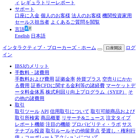
ィ
レギュラトリーレポート
サポート
口座に入金
個人のお客様
法人のお客様
機関投資家用
セールス担当者
よくあるご質問を閲覧
言語
English
日本語
インタラクティブ・ブローカーズ・ホーム
ログ
口座開設
イン
IBSJのメリット
手数料・諸費用
手数料および費用
証拠金率
外貨プラス
空売りにかか
る費用
証券CFDに関する金利等の諸経費
マーケットデ
ータ料金体系
株式利回り向上プログラム（SYEP）
そ
の他の諸費用
取引
取引ツール
API
信用取引について
取引可能商品および
取引所検索
商品概要
リサーチ&ニュース
注文タイプ
レポート機能
注目の機能
プロバビリティ・ラボ
サス
テナブル投資
取引ルールその他留意点
受渡し・権利行
使・コーポレートアクションについて