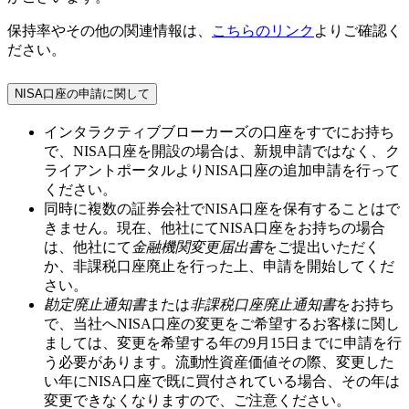
保持率やその他の関連情報は、
こちらのリンク
よりご確認く
ださい。
NISA口座の申請に関して
インタラクティブブローカーズの口座をすでにお持ち
で、NISA口座を開設の場合は、新規申請ではなく、ク
ライアントポータルよりNISA口座の追加申請を行って
ください。
同時に複数の証券会社でNISA口座を保有することはで
きません。現在、他社にてNISA口座をお持ちの場合
は、他社にて
金融機関変更届出書
をご提出いただく
か、非課税口座廃止を行った上、申請を開始してくだ
さい。
勘定廃止通知書
または
非課税口座廃止通知書
をお持ち
で、当社へNISA口座の変更をご希望するお客様に関し
ましては、変更を希望する年の
9月15日
までに申請を行
う必要があります。流動性資産価値その際、変更した
い年にNISA口座で既に買付されている場合、その年は
変更できなくなりますので、ご注意ください。