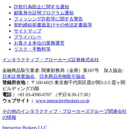
詐欺行為防止に関する通知
顧客身分証明プログラム通知
フィッシング詐欺等に関する警告
契約締結前書面及びその他法定書面等
サイトマップ
プライバシー
お客さま本位の業務運営
リスク・手数料等
インタラクティブ・ブローカーズ証券株式会社
金融商品取引業者: 関東財務局（金商）第187号 加入協会:
日本証券業協会
、
日本商品先物取引協会
登録所在地：
〒100-6025 東京都千代田区霞が関3-2-5 霞ヶ関
ビルディング25階
電話：
+81 03-4590-0707
（平日 8:30-17:30）
ウェブサイト：
www.interactivebrokers.co.jp
その他のインタラクティブ・ブローカーズグループ関連会社
の情報
Interactive Brokers LLC