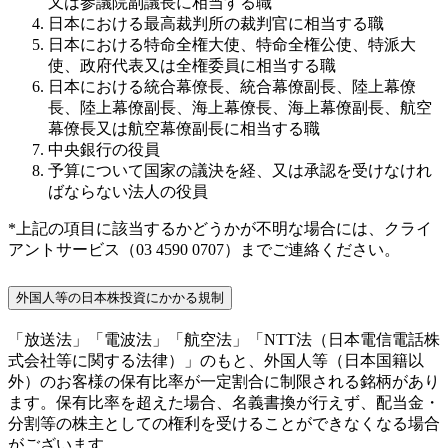
又は参議院副議長に相当する職
日本における最高裁判所の裁判官に相当する職
日本における特命全権大使、特命全権公使、特派大
使、政府代表又は全権委員に相当する職
日本における統合幕僚長、統合幕僚副長、陸上幕僚
長、陸上幕僚副長、海上幕僚長、海上幕僚副長、航空
幕僚長又は航空幕僚副長に相当する職
中央銀行の役員
予算について国家の議決を経、又は承認を受けなけれ
ばならない法人の役員
*上記の項目に該当するかどうかが不明な場合には、クライ
アントサービス（03 4590 0707）までご連絡ください。
外国人等の日本株投資にかかる規制
「放送法」「電波法」「航空法」「NTT法（日本電信電話株
式会社等に関する法律）」のもと、外国人等（日本国籍以
外）のお客様の保有比率が一定割合に制限される銘柄があり
ます。保有比率を超えた場合、名義書換が行えず、配当金・
分割等の株主としての権利を受けることができなくなる場合
がございます。