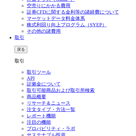
空売りにかかる費用
証券CFDに関する金利等の諸経費について
マーケットデータ料金体系
株式利回り向上プログラム（SYEP）
その他の諸費用
取引
戻る
取引
取引ツール
API
証拠金について
取引可能商品および取引所検索
商品概要
リサーチ＆ニュース
注文タイプ・方法一覧
レポート機能
注目の機能
プロバビリティ・ラボ
サステナブル投資