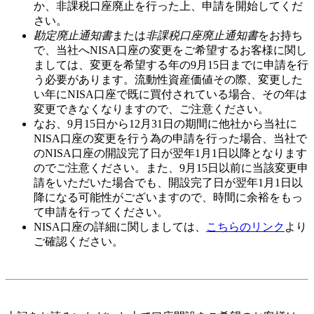
か、非課税口座廃止を行った上、申請を開始してくだ
さい。
勘定廃止通知書
または
非課税口座廃止通知書
をお持ち
で、当社へNISA口座の変更をご希望するお客様に関し
ましては、変更を希望する年の
9月15日
までに申請を行
う必要があります。流動性資産価値その際、変更した
い年にNISA口座で既に買付されている場合、その年は
変更できなくなりますので、ご注意ください。
なお、
9月15日から12月31日
の期間に他社から当社に
NISA口座の変更を行う為の申請を行った場合、当社で
のNISA口座の開設完了日が翌年
1月1日
以降となります
のでご注意ください。また、
9月15日以前
に当該変更申
請をいただいた場合でも、開設完了日が翌年1月1日以
降になる可能性がございますので、時間に余裕をもっ
て申請を行ってください。
NISA口座の詳細に関しましては、
こちらのリンク
より
ご確認ください。