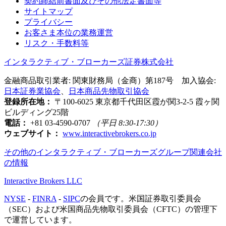
契約締結前書面及びその他法定書面等
サイトマップ
プライバシー
お客さま本位の業務運営
リスク・手数料等
インタラクティブ・ブローカーズ証券株式会社
金融商品取引業者: 関東財務局（金商）第187号 加入協会:
日本証券業協会
、
日本商品先物取引協会
登録所在地：
〒100-6025 東京都千代田区霞が関3-2-5 霞ヶ関
ビルディング25階
電話：
+81 03-4590-0707
（平日 8:30-17:30）
ウェブサイト：
www.interactivebrokers.co.jp
その他のインタラクティブ・ブローカーズグループ関連会社
の情報
Interactive Brokers LLC
NYSE
-
FINRA
-
SIPC
の会員です。米国証券取引委員会
（SEC）および米国商品先物取引委員会（CFTC）の管理下
で運営しています。