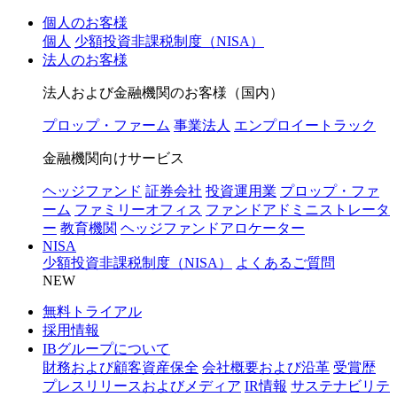
個人のお客様
個人
少額投資非課税制度（NISA）
法人のお客様
法人および金融機関のお客様（国内）
プロップ・ファーム
事業法人
エンプロイートラック
金融機関向けサービス
ヘッジファンド
証券会社
投資運用業
プロップ・ファ
ーム
ファミリーオフィス
ファンドアドミニストレータ
ー
教育機関
ヘッジファンドアロケーター
NISA
少額投資非課税制度（NISA）
よくあるご質問
NEW
無料トライアル
採用情報
IBグループについて
財務および顧客資産保全
会社概要および沿革
受賞歴
プレスリリースおよびメディア
IR情報
サステナビリテ