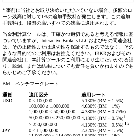
* 事前に当社とお取り決めいただいていない場合、多額のロ
ーン残高に対して1%の追加手数料が発生します。この追加
手数料は、段階の高いすべての残高に適用されます。
当金利計算ツールは、正確かつ適切であると考える情報に基
づいていますが、Interactive Brokers LLCおよびその関連会社
は、その正確性または適切性を保証するものではなく、その
ような目的でのご利用はお控えください。IBKRおよびその
関連会社は、本計算ツールのご利用により生じたいかなる誤
り、脱漏、または結果についても責任を負いかねますのであ
らかじめご了承ください。
BM = ベンチマークレート
通貨
適用区分
適用レート
USD
0 ≤ 100,000
5.130%
(BM +
1.5%
)
100,000 ≤ 1,000,000
4.630%
(BM +
1%
)
1,000,000 ≤ 50,000,000
4.380%
(BM +
0.75%
)
1
50,000,000 ≤ 250,000,000
4.130%
(BM +
0.5%
)
1,2
> 250,000,000
4.130%
(BM +
0.5%
)
JPY
0 ≤ 11,000,000
2.320%
(BM +
1.5%
)
11,000,000 ≤ 114,000,000
1.820%
(BM +
1%
)