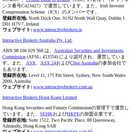
ンス番号C423427）で運営しています。また、Irish Investor
Compensation Scheme（ICS）のメンバーです。
登録所在地:
North Dock One, 91/92 North Wall Quay, Dublin 1
D01 H7V7, Ireland
ウェブサイト:
www.interactivebrokers.ie
Interactive Brokers Australia Pty. Ltd.
ABN 98 166 929 568 は、
Australian Securities and Investments
Commission
(AFSL: 453554) により認可され、運営していま
す。また、
ASX
、
ASX 24
および
Cboe Australia
の参加会社で
もあります。
登録所在地:
Level 11, 175 Pitt Street, Sydney, New South Wales
2000, Australia
ウェブサイト:
www.interactivebrokers.com.au
Interactive Brokers Hong Kong Limited
Hong Kong Securities and Futures Commissionの管理下で運営し
ています。また、
SEHK
および
HKFE
の加盟企業です。
登録所在地:
Suite 1512, Two Pacific Place, 88 Queensway,
Admiralty, Hong Kong SAR
ウェブサイト:
www.interactivebrokers.com.hk