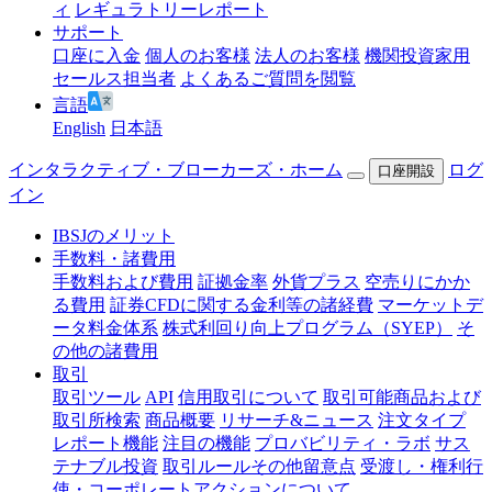
ィ
レギュラトリーレポート
サポート
口座に入金
個人のお客様
法人のお客様
機関投資家用
セールス担当者
よくあるご質問を閲覧
言語
English
日本語
インタラクティブ・ブローカーズ・ホーム
ログ
口座開設
イン
IBSJのメリット
手数料・諸費用
手数料および費用
証拠金率
外貨プラス
空売りにかか
る費用
証券CFDに関する金利等の諸経費
マーケットデ
ータ料金体系
株式利回り向上プログラム（SYEP）
そ
の他の諸費用
取引
取引ツール
API
信用取引について
取引可能商品および
取引所検索
商品概要
リサーチ&ニュース
注文タイプ
レポート機能
注目の機能
プロバビリティ・ラボ
サス
テナブル投資
取引ルールその他留意点
受渡し・権利行
使・コーポレートアクションについて