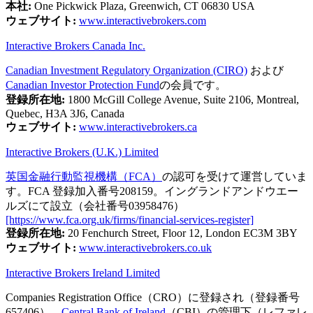
本社:
One Pickwick Plaza, Greenwich, CT 06830 USA
ウェブサイト:
www.interactivebrokers.com
Interactive Brokers Canada Inc.
Canadian Investment Regulatory Organization (CIRO)
および
Canadian Investor Protection Fund
の会員です。
登録所在地:
1800 McGill College Avenue, Suite 2106, Montreal,
Quebec, H3A 3J6, Canada
ウェブサイト:
www.interactivebrokers.ca
Interactive Brokers (U.K.) Limited
英国金融行動監視機構（FCA）
の認可を受けて運営していま
す。FCA 登録加入番号208159。イングランドアンドウエー
ルズにて設立（会社番号03958476）
[https://www.fca.org.uk/firms/financial-services-register]
登録所在地:
20 Fenchurch Street, Floor 12, London EC3M 3BY
ウェブサイト:
www.interactivebrokers.co.uk
Interactive Brokers Ireland Limited
Companies Registration Office（CRO）に登録され（登録番号
657406）、
Central Bank of Ireland
（CBI）の管理下（レファレ