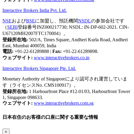
Interactive Brokers India Pvt. Ltd.
NSE
および
BSE
に加盟し、預託機関
NSDL
の参加会社です
（
SEBI
登録番号INZ000217730; NSDL: IN-DP-602-2021. CIN-
U67120MH2007FTC170004）。
登録所在地:
502/A, Times Square, Andheri Kurla Road, Andheri
East, Mumbai 400059, India
電話:
+91-22-61289888
|
Fax:
+91-22-61289898.
ウェブサイト:
www.interactivebrokers.co.in
Interactive Brokers Singapore Pte. Ltd.
Monetary Authority of Singaporeにより認可され運営していま
す（ライセンスNo. CMS100917）。
登録所在地:
1 Harbourfront Place #12-01/03, Harbourfront Tower
1, Singapore 098633.
ウェブサイト:
www.interactivebrokers.com.sg
日本在住のお客様の口座に関する重要な情報
×