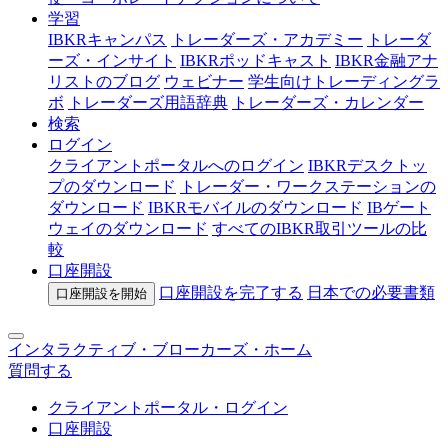
学習
IBKRキャンパス
トレーダーズ・アカデミー
トレーダ
ーズ・インサイト
IBKRポッドキャスト
IBKR金融アナ
リストのブログ
ウェビナー
学生向けトレーディングラ
ボ
トレーダーズ用語辞典
トレーダーズ・カレンダー
検索
ログイン
クライアントポータルへのログイン
IBKRデスクトッ
プのダウンロード
トレーダー・ワークステーションの
ダウンロード
IBKRモバイルのダウンロード
IBゲート
ウェイのダウンロード
すべてのIBKR取引ツールの比
較
口座開設
口座開設を完了する
日本での
必要書類
口座開設を開始
インタラクティブ・ブローカーズ・ホーム
質問する
クライアントポータル・ログイン
口座開設