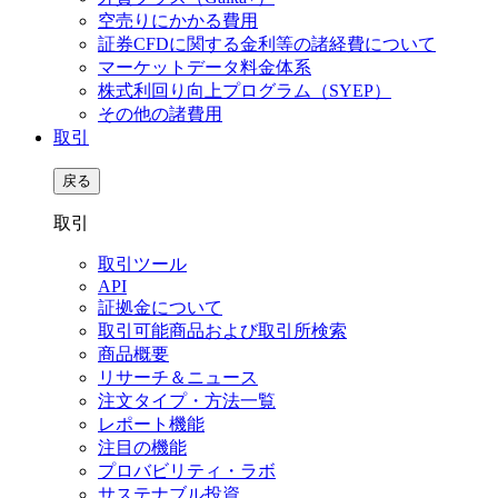
空売りにかかる費用
証券CFDに関する金利等の諸経費について
マーケットデータ料金体系
株式利回り向上プログラム（SYEP）
その他の諸費用
取引
戻る
取引
取引ツール
API
証拠金について
取引可能商品および取引所検索
商品概要
リサーチ＆ニュース
注文タイプ・方法一覧
レポート機能
注目の機能
プロバビリティ・ラボ
サステナブル投資