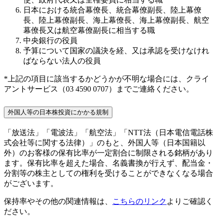
日本における統合幕僚長、統合幕僚副長、陸上幕僚
長、陸上幕僚副長、海上幕僚長、海上幕僚副長、航空
幕僚長又は航空幕僚副長に相当する職
中央銀行の役員
予算について国家の議決を経、又は承認を受けなけれ
ばならない法人の役員
*上記の項目に該当するかどうかが不明な場合には、クライ
アントサービス（03 4590 0707）までご連絡ください。
外国人等の日本株投資にかかる規制
「放送法」「電波法」「航空法」「NTT法（日本電信電話株
式会社等に関する法律）」のもと、外国人等（日本国籍以
外）のお客様の保有比率が一定割合に制限される銘柄があり
ます。保有比率を超えた場合、名義書換が行えず、配当金・
分割等の株主としての権利を受けることができなくなる場合
がございます。
保持率やその他の関連情報は、
こちらのリンク
よりご確認く
ださい。