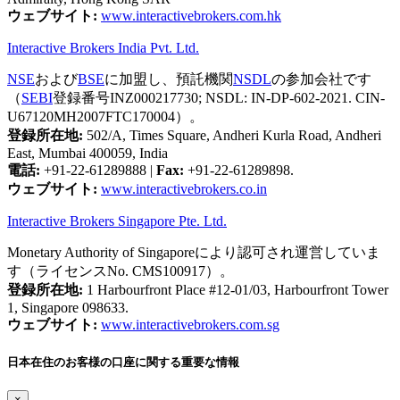
ウェブサイト:
www.interactivebrokers.com.hk
Interactive Brokers India Pvt. Ltd.
NSE
および
BSE
に加盟し、預託機関
NSDL
の参加会社です
（
SEBI
登録番号INZ000217730; NSDL: IN-DP-602-2021. CIN-
U67120MH2007FTC170004）。
登録所在地:
502/A, Times Square, Andheri Kurla Road, Andheri
East, Mumbai 400059, India
電話:
+91-22-61289888
|
Fax:
+91-22-61289898.
ウェブサイト:
www.interactivebrokers.co.in
Interactive Brokers Singapore Pte. Ltd.
Monetary Authority of Singaporeにより認可され運営していま
す（ライセンスNo. CMS100917）。
登録所在地:
1 Harbourfront Place #12-01/03, Harbourfront Tower
1, Singapore 098633.
ウェブサイト:
www.interactivebrokers.com.sg
日本在住のお客様の口座に関する重要な情報
×