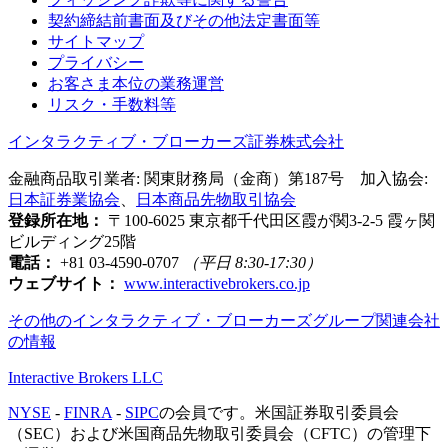
契約締結前書面及びその他法定書面等
サイトマップ
プライバシー
お客さま本位の業務運営
リスク・手数料等
インタラクティブ・ブローカーズ証券株式会社
金融商品取引業者: 関東財務局（金商）第187号 加入協会:
日本証券業協会
、
日本商品先物取引協会
登録所在地：
〒100-6025 東京都千代田区霞が関3-2-5 霞ヶ関
ビルディング25階
電話：
+81 03-4590-0707
（平日 8:30-17:30）
ウェブサイト：
www.interactivebrokers.co.jp
その他のインタラクティブ・ブローカーズグループ関連会社
の情報
Interactive Brokers LLC
NYSE
-
FINRA
-
SIPC
の会員です。米国証券取引委員会
（SEC）および米国商品先物取引委員会（CFTC）の管理下