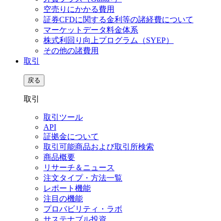
空売りにかかる費用
証券CFDに関する金利等の諸経費について
マーケットデータ料金体系
株式利回り向上プログラム（SYEP）
その他の諸費用
取引
戻る
取引
取引ツール
API
証拠金について
取引可能商品および取引所検索
商品概要
リサーチ＆ニュース
注文タイプ・方法一覧
レポート機能
注目の機能
プロバビリティ・ラボ
サステナブル投資