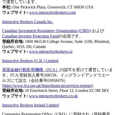
で運営しています。
本社:
One Pickwick Plaza, Greenwich, CT 06830 USA
ウェブサイト:
www.interactivebrokers.com
Interactive Brokers Canada Inc.
Canadian Investment Regulatory Organization (CIRO)
および
Canadian Investor Protection Fund
の会員です。
登録所在地:
1800 McGill College Avenue, Suite 2106, Montreal,
Quebec, H3A 3J6, Canada
ウェブサイト:
www.interactivebrokers.ca
Interactive Brokers (U.K.) Limited
英国金融行動監視機構（FCA）
の認可を受けて運営していま
す。FCA 登録加入番号208159。イングランドアンドウエー
ルズにて設立（会社番号03958476）
[https://www.fca.org.uk/firms/financial-services-register]
登録所在地:
20 Fenchurch Street, Floor 12, London EC3M 3BY
ウェブサイト:
www.interactivebrokers.co.uk
Interactive Brokers Ireland Limited
Companies Registration Office（CRO）に登録され（登録番号