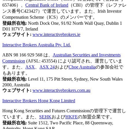
657406）、
Central Bank of Ireland
（CBI）の管理下（レファレ
ンス番号C423427）で運営しています。また、Irish Investor
Compensation Scheme（ICS）のメンバーです。
登録所在地:
North Dock One, 91/92 North Wall Quay, Dublin 1
D01 H7V7, Ireland
ウェブサイト:
www.interactivebrokers.ie
Interactive Brokers Australia Pty. Ltd.
ABN 98 166 929 568 は、
Australian Securities and Investments
Commission
(AFSL: 453554) により認可され、運営していま
す。また、
ASX
、
ASX 24
および
Cboe Australia
の参加会社で
もあります。
登録所在地:
Level 11, 175 Pitt Street, Sydney, New South Wales
2000, Australia
ウェブサイト:
www.interactivebrokers.com.au
Interactive Brokers Hong Kong Limited
Hong Kong Securities and Futures Commissionの管理下で運営し
ています。また、
SEHK
および
HKFE
の加盟企業です。
登録所在地:
Suite 1512, Two Pacific Place, 88 Queensway,
Admiralty, Hong Kong SAR