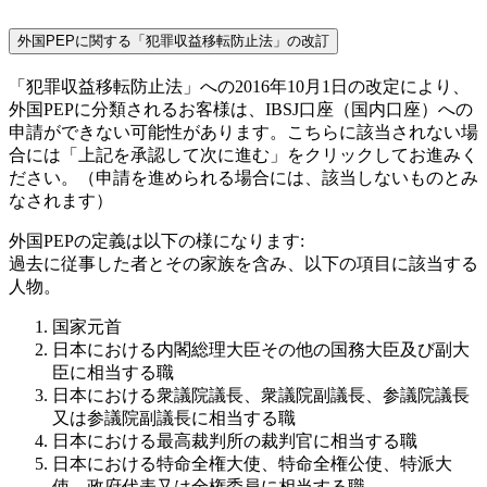
外国PEPに関する「犯罪収益移転防止法」の改訂
「犯罪収益移転防止法」への2016年10月1日の改定により、
外国PEPに分類されるお客様は、IBSJ口座（国内口座）への
申請ができない可能性があります。こちらに該当されない場
合には「上記を承認して次に進む」をクリックしてお進みく
ださい。（申請を進められる場合には、該当しないものとみ
なされます）
外国PEPの定義は以下の様になります:
過去に従事した者とその家族を含み、以下の項目に該当する
人物。
国家元首
日本における内閣総理大臣その他の国務大臣及び副大
臣に相当する職
日本における衆議院議長、衆議院副議長、参議院議長
又は参議院副議長に相当する職
日本における最高裁判所の裁判官に相当する職
日本における特命全権大使、特命全権公使、特派大
使、政府代表又は全権委員に相当する職