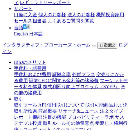
ィ
レギュラトリーレポート
サポート
口座に入金
個人のお客様
法人のお客様
機関投資家用
セールス担当者
よくあるご質問を閲覧
言語
English
日本語
インタラクティブ・ブローカーズ・ホーム
ログ
口座開設
イン
IBSJのメリット
手数料・諸費用
手数料および費用
証拠金率
外貨プラス
空売りにかか
る費用
証券CFDに関する金利等の諸経費
マーケットデ
ータ料金体系
株式利回り向上プログラム（SYEP）
そ
の他の諸費用
取引
取引ツール
API
信用取引について
取引可能商品および
取引所検索
商品概要
リサーチ&ニュース
注文タイプ
レポート機能
注目の機能
プロバビリティ・ラボ
サス
テナブル投資
取引ルールその他留意点
受渡し・権利行
使・コーポレートアクションについて