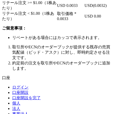
リテール注文
>= $1.00
（1株あ
USD
0.0033
USD
(0.0032)
たり）
リテール注文
< $1.00
（1株あ
取引価格 *
USD
0.00
たり）
0.0033
ご留意事項：
リベートがある場合にはカッコで表示されます。
取引所やECNのオーダーブックが提供する既存の売買
気配値（ビッド・アスク）に対し、即時約定させる注
文です。
約定前の注文を取引所やECNのオーダーブックに追加
します。
口座
ログイン
口座開設
口座開設を完了
個人
法人
事業法人