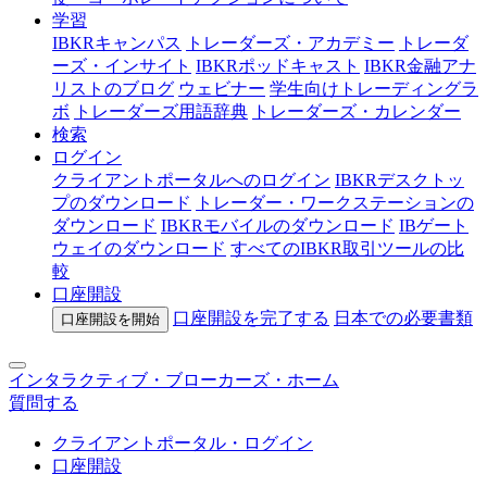
学習
IBKRキャンパス
トレーダーズ・アカデミー
トレーダ
ーズ・インサイト
IBKRポッドキャスト
IBKR金融アナ
リストのブログ
ウェビナー
学生向けトレーディングラ
ボ
トレーダーズ用語辞典
トレーダーズ・カレンダー
検索
ログイン
クライアントポータルへのログイン
IBKRデスクトッ
プのダウンロード
トレーダー・ワークステーションの
ダウンロード
IBKRモバイルのダウンロード
IBゲート
ウェイのダウンロード
すべてのIBKR取引ツールの比
較
口座開設
口座開設を完了する
日本での
必要書類
口座開設を開始
インタラクティブ・ブローカーズ・ホーム
質問する
クライアントポータル・ログイン
口座開設