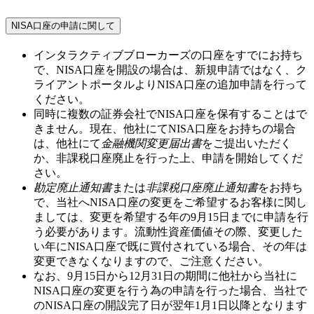
NISA口座の申請に関して
インタラクティブブローカーズの口座をすでにお持ち
で、NISA口座を開設の場合は、新規申請ではなく、ク
ライアントポータルよりNISA口座の追加申請を行って
ください。
同時に複数の証券会社でNISA口座を保有することはで
きません。現在、他社にてNISA口座をお持ちの場合
は、他社にて
金融機関変更届出書
をご提出いただく
か、非課税口座廃止を行った上、申請を開始してくだ
さい。
勘定廃止通知書
または
非課税口座廃止通知書
をお持ち
で、当社へNISA口座の変更をご希望するお客様に関し
ましては、変更を希望する年の
9月15日
までに申請を行
う必要があります。流動性資産価値その際、変更した
い年にNISA口座で既に買付されている場合、その年は
変更できなくなりますので、ご注意ください。
なお、
9月15日から12月31日
の期間に他社から当社に
NISA口座の変更を行う為の申請を行った場合、当社で
のNISA口座の開設完了日が翌年
1月1日
以降となります