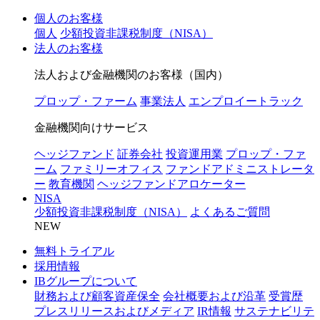
個人のお客様
個人
少額投資非課税制度（NISA）
法人のお客様
法人および金融機関のお客様（国内）
プロップ・ファーム
事業法人
エンプロイートラック
金融機関向けサービス
ヘッジファンド
証券会社
投資運用業
プロップ・ファ
ーム
ファミリーオフィス
ファンドアドミニストレータ
ー
教育機関
ヘッジファンドアロケーター
NISA
少額投資非課税制度（NISA）
よくあるご質問
NEW
無料トライアル
採用情報
IBグループについて
財務および顧客資産保全
会社概要および沿革
受賞歴
プレスリリースおよびメディア
IR情報
サステナビリテ