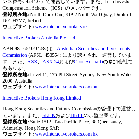
ンス番号C423427）で運営しています。また、Irish Investor
Compensation Scheme（ICS）のメンバーです。
登録所在地:
North Dock One, 91/92 North Wall Quay, Dublin 1
D01 H7V7, Ireland
ウェブサイト:
www.interactivebrokers.ie
Interactive Brokers Australia Pty. Ltd.
ABN 98 166 929 568 は、
Australian Securities and Investments
Commission
(AFSL: 453554) により認可され、運営していま
す。また、
ASX
、
ASX 24
および
Cboe Australia
の参加会社で
もあります。
登録所在地:
Level 11, 175 Pitt Street, Sydney, New South Wales
2000, Australia
ウェブサイト:
www.interactivebrokers.com.au
Interactive Brokers Hong Kong Limited
Hong Kong Securities and Futures Commissionの管理下で運営し
ています。また、
SEHK
および
HKFE
の加盟企業です。
登録所在地:
Suite 1512, Two Pacific Place, 88 Queensway,
Admiralty, Hong Kong SAR
ウェブサイト:
www.interactivebrokers.com.hk