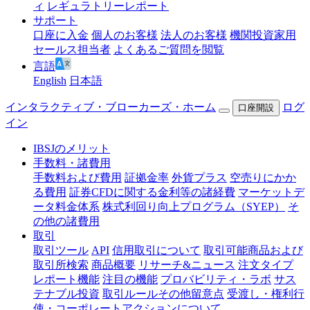
ィ
レギュラトリーレポート
サポート
口座に入金
個人のお客様
法人のお客様
機関投資家用
セールス担当者
よくあるご質問を閲覧
言語
English
日本語
インタラクティブ・ブローカーズ・ホーム
ログ
口座開設
イン
IBSJのメリット
手数料・諸費用
手数料および費用
証拠金率
外貨プラス
空売りにかか
る費用
証券CFDに関する金利等の諸経費
マーケットデ
ータ料金体系
株式利回り向上プログラム（SYEP）
そ
の他の諸費用
取引
取引ツール
API
信用取引について
取引可能商品および
取引所検索
商品概要
リサーチ&ニュース
注文タイプ
レポート機能
注目の機能
プロバビリティ・ラボ
サス
テナブル投資
取引ルールその他留意点
受渡し・権利行
使・コーポレートアクションについて