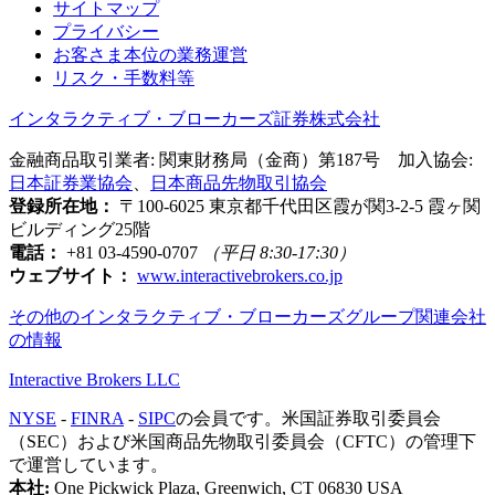
サイトマップ
プライバシー
お客さま本位の業務運営
リスク・手数料等
インタラクティブ・ブローカーズ証券株式会社
金融商品取引業者: 関東財務局（金商）第187号 加入協会:
日本証券業協会
、
日本商品先物取引協会
登録所在地：
〒100-6025 東京都千代田区霞が関3-2-5 霞ヶ関
ビルディング25階
電話：
+81 03-4590-0707
（平日 8:30-17:30）
ウェブサイト：
www.interactivebrokers.co.jp
その他のインタラクティブ・ブローカーズグループ関連会社
の情報
Interactive Brokers LLC
NYSE
-
FINRA
-
SIPC
の会員です。米国証券取引委員会
（SEC）および米国商品先物取引委員会（CFTC）の管理下
で運営しています。
本社:
One Pickwick Plaza, Greenwich, CT 06830 USA