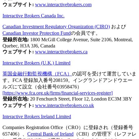
ウェブサイト:
www.interactivebrokers.com
Interactive Brokers Canada Inc.
Canadian Investment Regulatory Organization (CIRO)
および
Canadian Investor Protection Fund
の会員です。
登録所在地:
1800 McGill College Avenue, Suite 2106, Montreal,
Quebec, H3A 3J6, Canada
ウェブサイト:
www.interactivebrokers.ca
Interactive Brokers (U.K.) Limited
英国金融行動監視機構（FCA）
の認可を受けて運営していま
す。FCA 登録加入番号208159。イングランドアンドウエー
ルズにて設立（会社番号03958476）
[https://www.fca.org.uk/firms/financial-services-register]
登録所在地:
20 Fenchurch Street, Floor 12, London EC3M 3BY
ウェブサイト:
www.interactivebrokers.co.uk
Interactive Brokers Ireland Limited
Companies Registration Office（CRO）に登録され（登録番号
657406）、
Central Bank of Ireland
（CBI）の管理下（レファレ