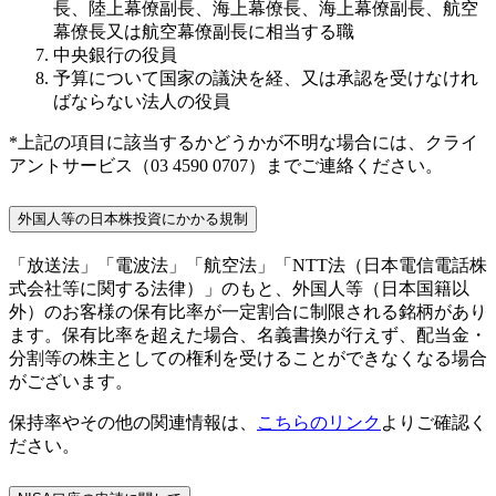
長、陸上幕僚副長、海上幕僚長、海上幕僚副長、航空
幕僚長又は航空幕僚副長に相当する職
中央銀行の役員
予算について国家の議決を経、又は承認を受けなけれ
ばならない法人の役員
*上記の項目に該当するかどうかが不明な場合には、クライ
アントサービス（03 4590 0707）までご連絡ください。
外国人等の日本株投資にかかる規制
「放送法」「電波法」「航空法」「NTT法（日本電信電話株
式会社等に関する法律）」のもと、外国人等（日本国籍以
外）のお客様の保有比率が一定割合に制限される銘柄があり
ます。保有比率を超えた場合、名義書換が行えず、配当金・
分割等の株主としての権利を受けることができなくなる場合
がございます。
保持率やその他の関連情報は、
こちらのリンク
よりご確認く
ださい。