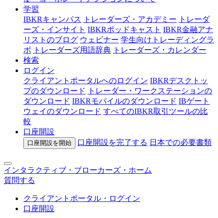
学習
IBKRキャンパス
トレーダーズ・アカデミー
トレーダ
ーズ・インサイト
IBKRポッドキャスト
IBKR金融アナ
リストのブログ
ウェビナー
学生向けトレーディングラ
ボ
トレーダーズ用語辞典
トレーダーズ・カレンダー
検索
ログイン
クライアントポータルへのログイン
IBKRデスクトッ
プのダウンロード
トレーダー・ワークステーションの
ダウンロード
IBKRモバイルのダウンロード
IBゲート
ウェイのダウンロード
すべてのIBKR取引ツールの比
較
口座開設
口座開設を完了する
日本での
必要書類
口座開設を開始
インタラクティブ・ブローカーズ・ホーム
質問する
クライアントポータル・ログイン
口座開設