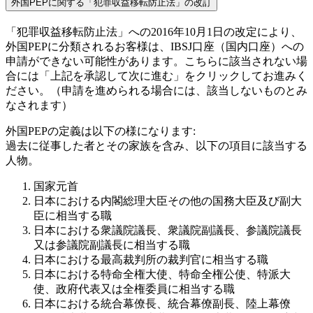
外国PEPに関する「犯罪収益移転防止法」の改訂
「犯罪収益移転防止法」への2016年10月1日の改定により、
外国PEPに分類されるお客様は、IBSJ口座（国内口座）への
申請ができない可能性があります。こちらに該当されない場
合には「上記を承認して次に進む」をクリックしてお進みく
ださい。（申請を進められる場合には、該当しないものとみ
なされます）
外国PEPの定義は以下の様になります:
過去に従事した者とその家族を含み、以下の項目に該当する
人物。
国家元首
日本における内閣総理大臣その他の国務大臣及び副大
臣に相当する職
日本における衆議院議長、衆議院副議長、参議院議長
又は参議院副議長に相当する職
日本における最高裁判所の裁判官に相当する職
日本における特命全権大使、特命全権公使、特派大
使、政府代表又は全権委員に相当する職
日本における統合幕僚長、統合幕僚副長、陸上幕僚