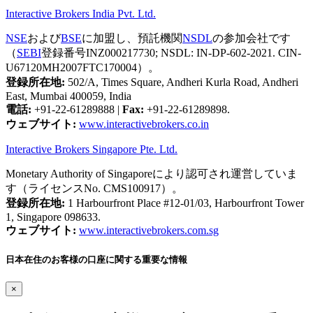
Interactive Brokers India Pvt. Ltd.
NSE
および
BSE
に加盟し、預託機関
NSDL
の参加会社です
（
SEBI
登録番号INZ000217730; NSDL: IN-DP-602-2021. CIN-
U67120MH2007FTC170004）。
登録所在地:
502/A, Times Square, Andheri Kurla Road, Andheri
East, Mumbai 400059, India
電話:
+91-22-61289888
|
Fax:
+91-22-61289898.
ウェブサイト:
www.interactivebrokers.co.in
Interactive Brokers Singapore Pte. Ltd.
Monetary Authority of Singaporeにより認可され運営していま
す（ライセンスNo. CMS100917）。
登録所在地:
1 Harbourfront Place #12-01/03, Harbourfront Tower
1, Singapore 098633.
ウェブサイト:
www.interactivebrokers.com.sg
日本在住のお客様の口座に関する重要な情報
×