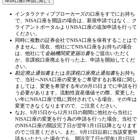
NISA口座の申請に関して
インタラクティブブローカーズの口座をすでにお持ち
で、NISA口座を開設の場合は、新規申請ではなく、ク
ライアントポータルよりNISA口座の追加申請を行って
ください。
同時に複数の証券会社でNISA口座を保有することはで
きません。現在、他社にてNISA口座をお持ちの場合
は、他社にて
金融機関変更届出書
をご提出いただく
か、非課税口座廃止を行った上、申請を開始してくだ
さい。
勘定廃止通知書
または
非課税口座廃止通知書
をお持ち
で、当社へNISA口座の変更をご希望するお客様に関し
ましては、変更を希望する年の
9月15日
までに申請を行
う必要があります。流動性資産価値その際、変更した
い年にNISA口座で既に買付されている場合、その年は
変更できなくなりますので、ご注意ください。
なお、
9月15日から12月31日
の期間に他社から当社に
NISA口座の変更を行う為の申請を行った場合、当社で
のNISA口座の開設完了日が翌年
1月1日
以降となります
のでご注意ください。また、
9月15日以前
に当該変更申
請をいただいた場合でも、開設完了日が翌年1月1日以