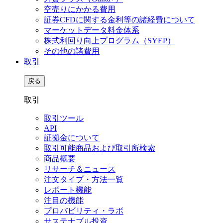
空売りにかかる費用
証券CFDに関する金利等の諸経費について
マーケットデータ料金体系
株式利回り向上プログラム（SYEP）
その他の諸費用
取引
戻る
取引
取引ツール
API
証拠金について
取引可能商品および取引所検索
商品概要
リサーチ＆ニュース
注文タイプ・方法一覧
レポート機能
注目の機能
プロバビリティ・ラボ
サステナブル投資