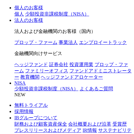
個人のお客様
個人
少額投資非課税制度（NISA）
法人のお客様
法人および金融機関のお客様（国内）
プロップ・ファーム
事業法人
エンプロイートラック
金融機関向けサービス
ヘッジファンド
証券会社
投資運用業
プロップ・ファ
ーム
ファミリーオフィス
ファンドアドミニストレータ
ー
教育機関
ヘッジファンドアロケーター
NISA
少額投資非課税制度（NISA）
よくあるご質問
NEW
無料トライアル
採用情報
IBグループについて
財務および顧客資産保全
会社概要および沿革
受賞歴
プレスリリースおよびメディア
IR情報
サステナビリテ