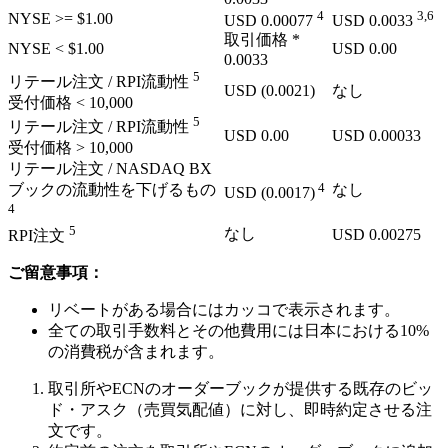
4
3,6
NYSE
>= $1.00
USD
0.00077
USD
0.0033
取引価格 *
NYSE
< $1.00
USD
0.00
0.0033
5
リテール注文 / RPI流動性
USD
(0.0021)
なし
受付価格 < 10,000
5
リテール注文 / RPI流動性
USD
0.00
USD
0.00033
受付価格 > 10,000
リテール注文 / NASDAQ BX
4
ブックの流動性を下げるもの
なし
USD
(0.0017)
4
5
なし
USD
0.00275
RPI注文
ご留意事項：
リベートがある場合にはカッコで表示されます。
全ての取引手数料とその他費用には日本における10%
の消費税が含まれます。
取引所やECNのオーダーブックが提供する既存のビッ
ド・アスク（売買気配値）に対し、即時約定させる注
文です。