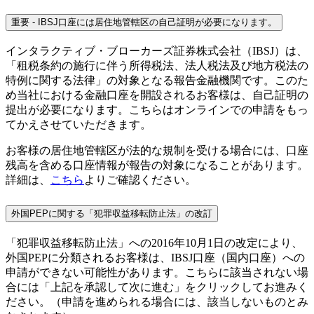
重要 - IBSJ口座には居住地管轄区の自己証明が必要になります。
インタラクティブ・ブローカーズ証券株式会社（IBSJ）は、
「租税条約の施行に伴う所得税法、法人税法及び地方税法の
特例に関する法律」の対象となる報告金融機関です。このた
め当社における金融口座を開設されるお客様は、自己証明の
提出が必要になります。こちらはオンラインでの申請をもっ
てかえさせていただきます。
お客様の居住地管轄区が法的な規制を受ける場合には、口座
残高を含める口座情報が報告の対象になることがあります。
詳細は、
こちら
よりご確認ください。
外国PEPに関する「犯罪収益移転防止法」の改訂
「犯罪収益移転防止法」への2016年10月1日の改定により、
外国PEPに分類されるお客様は、IBSJ口座（国内口座）への
申請ができない可能性があります。こちらに該当されない場
合には「上記を承認して次に進む」をクリックしてお進みく
ださい。（申請を進められる場合には、該当しないものとみ