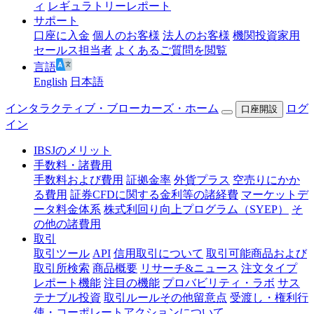
ィ
レギュラトリーレポート
サポート
口座に入金
個人のお客様
法人のお客様
機関投資家用
セールス担当者
よくあるご質問を閲覧
言語
English
日本語
インタラクティブ・ブローカーズ・ホーム
ログ
口座開設
イン
IBSJのメリット
手数料・諸費用
手数料および費用
証拠金率
外貨プラス
空売りにかか
る費用
証券CFDに関する金利等の諸経費
マーケットデ
ータ料金体系
株式利回り向上プログラム（SYEP）
そ
の他の諸費用
取引
取引ツール
API
信用取引について
取引可能商品および
取引所検索
商品概要
リサーチ&ニュース
注文タイプ
レポート機能
注目の機能
プロバビリティ・ラボ
サス
テナブル投資
取引ルールその他留意点
受渡し・権利行
使・コーポレートアクションについて