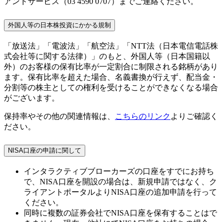
アントサービス（03 4590 0707）までご連絡ください。
外国人等の日本株投資にかかる規制
「放送法」「電波法」「航空法」「NTT法（日本電信電話株
式会社等に関する法律）」のもと、外国人等（日本国籍以
外）のお客様の保有比率が一定割合に制限される銘柄があり
ます。保有比率を超えた場合、名義書換が行えず、配当金・
分割等の株主としての権利を受けることができなくなる場合
がございます。
保持率やその他の関連情報は、
こちらのリンク
よりご確認く
ださい。
NISA口座の申請に関して
インタラクティブブローカーズの口座をすでにお持ち
で、NISA口座を開設の場合は、新規申請ではなく、ク
ライアントポータルよりNISA口座の追加申請を行って
ください。
同時に複数の証券会社でNISA口座を保有することはで