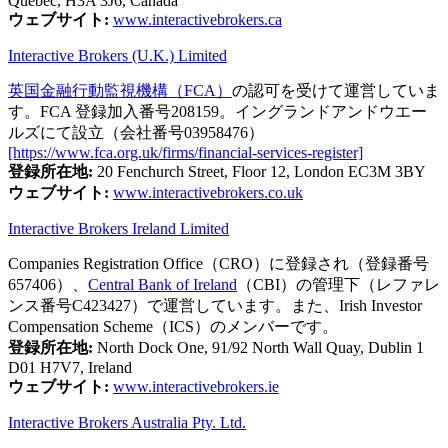
Quebec, H3A 3J6, Canada
ウェブサイト:
www.interactivebrokers.ca
Interactive Brokers (U.K.) Limited
英国金融行動監視機構（FCA）
の認可を受けて運営していま
す。FCA 登録加入番号208159。イングランドアンドウエー
ルズにて設立（会社番号03958476）
[https://www.fca.org.uk/firms/financial-services-register]
登録所在地:
20 Fenchurch Street, Floor 12, London EC3M 3BY
ウェブサイト:
www.interactivebrokers.co.uk
Interactive Brokers Ireland Limited
Companies Registration Office（CRO）に登録され（登録番号
657406）、
Central Bank of Ireland
（CBI）の管理下（レファレ
ンス番号C423427）で運営しています。また、Irish Investor
Compensation Scheme（ICS）のメンバーです。
登録所在地:
North Dock One, 91/92 North Wall Quay, Dublin 1
D01 H7V7, Ireland
ウェブサイト:
www.interactivebrokers.ie
Interactive Brokers Australia Pty. Ltd.