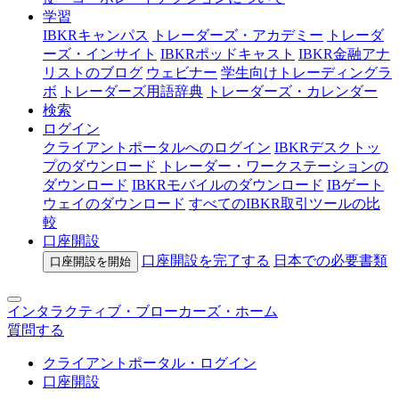
学習
IBKRキャンパス
トレーダーズ・アカデミー
トレーダ
ーズ・インサイト
IBKRポッドキャスト
IBKR金融アナ
リストのブログ
ウェビナー
学生向けトレーディングラ
ボ
トレーダーズ用語辞典
トレーダーズ・カレンダー
検索
ログイン
クライアントポータルへのログイン
IBKRデスクトッ
プのダウンロード
トレーダー・ワークステーションの
ダウンロード
IBKRモバイルのダウンロード
IBゲート
ウェイのダウンロード
すべてのIBKR取引ツールの比
較
口座開設
口座開設を完了する
日本での
必要書類
口座開設を開始
インタラクティブ・ブローカーズ・ホーム
質問する
クライアントポータル・ログイン
口座開設