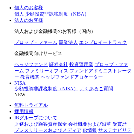
個人のお客様
個人
少額投資非課税制度（NISA）
法人のお客様
法人および金融機関のお客様（国内）
プロップ・ファーム
事業法人
エンプロイートラック
金融機関向けサービス
ヘッジファンド
証券会社
投資運用業
プロップ・ファ
ーム
ファミリーオフィス
ファンドアドミニストレータ
ー
教育機関
ヘッジファンドアロケーター
NISA
少額投資非課税制度（NISA）
よくあるご質問
NEW
無料トライアル
採用情報
IBグループについて
財務および顧客資産保全
会社概要および沿革
受賞歴
プレスリリースおよびメディア
IR情報
サステナビリテ