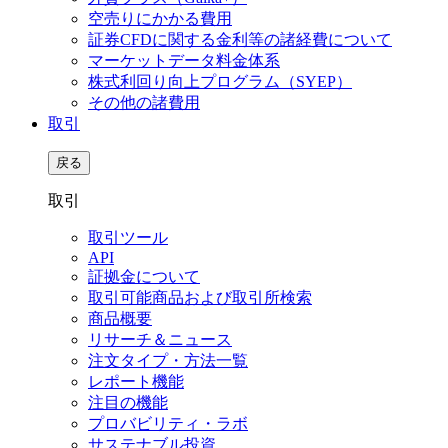
空売りにかかる費用
証券CFDに関する金利等の諸経費について
マーケットデータ料金体系
株式利回り向上プログラム（SYEP）
その他の諸費用
取引
戻る
取引
取引ツール
API
証拠金について
取引可能商品および取引所検索
商品概要
リサーチ＆ニュース
注文タイプ・方法一覧
レポート機能
注目の機能
プロバビリティ・ラボ
サステナブル投資