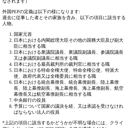
なされます）
外国PEPの定義は以下の様になります:
過去に従事した者とその家族を含み、以下の項目に該当する
人物。
国家元首
日本における内閣総理大臣その他の国務大臣及び副大
臣に相当する職
日本における衆議院議長、衆議院副議長、参議院議長
又は参議院副議長に相当する職
日本における最高裁判所の裁判官に相当する職
日本における特命全権大使、特命全権公使、特派大
使、政府代表又は全権委員に相当する職
日本における統合幕僚長、統合幕僚副長、陸上幕僚
長、陸上幕僚副長、海上幕僚長、海上幕僚副長、航空
幕僚長又は航空幕僚副長に相当する職
中央銀行の役員
予算について国家の議決を経、又は承認を受けなけれ
ばならない法人の役員
*上記の項目に該当するかどうかが不明な場合には、クライ