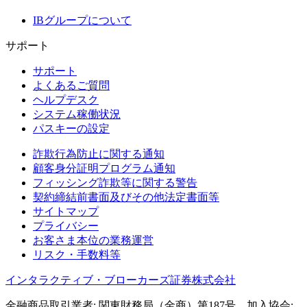
IBグループについて
サポート
サポート
よくあるご質問
ヘルプデスク
システム稼働状況
パスキーの設定
詐欺行為防止に関する通知
顧客身分証明プログラム通知
フィッシング詐欺等に関する警告
契約締結前書面及びその他法定書面等
サイトマップ
プライバシー
お客さま本位の業務運営
リスク・手数料等
インタラクティブ・ブローカーズ証券株式会社
金融商品取引業者: 関東財務局（金商）第187号 加入協会: