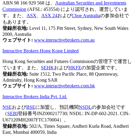
ABN 98 166 929 568 は、
Australian Securities and Investments
Commission
(AFSL: 453554) により認可され、運営していま
す。また、
ASX
、
ASX 24
および
Cboe Australia
の参加会社で
もあります。
登録所在地:
Level 11, 175 Pitt Street, Sydney, New South Wales
2000, Australia
ウェブサイト:
www.interactivebrokers.com.au
Interactive Brokers Hong Kong Limited
Hong Kong Securities and Futures Commissionの管理下で運営し
ています。また、
SEHK
および
HKFE
の加盟企業です。
登録所在地:
Suite 1512, Two Pacific Place, 88 Queensway,
Admiralty, Hong Kong SAR
ウェブサイト:
www.interactivebrokers.com.hk
Interactive Brokers India Pvt. Ltd.
NSE
および
BSE
に加盟し、預託機関
NSDL
の参加会社です
（
SEBI
登録番号INZ000217730; NSDL: IN-DP-602-2021. CIN-
U67120MH2007FTC170004）。
登録所在地:
502/A, Times Square, Andheri Kurla Road, Andheri
East, Mumbai 400059, India