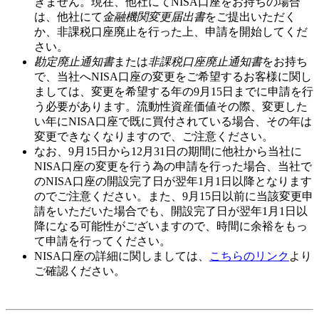
きません。現在、他社にてNISA口座をお持ちの場合
は、他社にて
金融機関変更届出書
をご提出いただく
か、非課税口座廃止を行った上、申請を開始してくだ
さい。
勘定廃止通知書
または
非課税口座廃止通知書
をお持ち
で、当社へNISA口座の変更をご希望するお客様に関し
ましては、変更を希望する年の
9月15日
までに申請を行
う必要があります。流動性資産価値その際、変更した
い年にNISA口座で既に買付されている場合、その年は
変更できなくなりますので、ご注意ください。
なお、
9月15日から12月31日
の期間に他社から当社に
NISA口座の変更を行う為の申請を行った場合、当社で
のNISA口座の開設完了日が翌年
1月1日
以降となります
のでご注意ください。また、
9月15日以前
に当該変更申
請をいただいた場合でも、開設完了日が翌年1月1日以
降になる可能性がございますので、時間に余裕をもっ
て申請を行ってください。
NISA口座の詳細に関しましては、
こちらのリンク
より
ご確認ください。