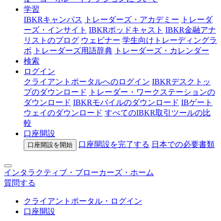
学習
IBKRキャンパス
トレーダーズ・アカデミー
トレーダ
ーズ・インサイト
IBKRポッドキャスト
IBKR金融アナ
リストのブログ
ウェビナー
学生向けトレーディングラ
ボ
トレーダーズ用語辞典
トレーダーズ・カレンダー
検索
ログイン
クライアントポータルへのログイン
IBKRデスクトッ
プのダウンロード
トレーダー・ワークステーションの
ダウンロード
IBKRモバイルのダウンロード
IBゲート
ウェイのダウンロード
すべてのIBKR取引ツールの比
較
口座開設
口座開設を完了する
日本での
必要書類
口座開設を開始
インタラクティブ・ブローカーズ・ホーム
質問する
クライアントポータル・ログイン
口座開設