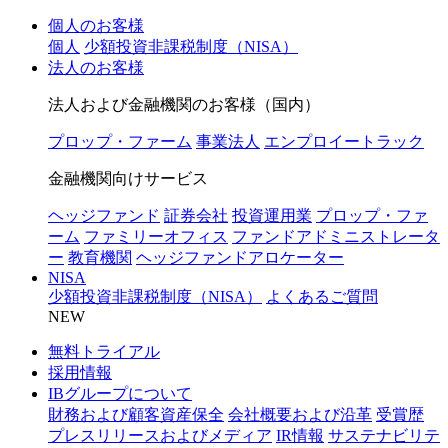
個人のお客様
個人
少額投資非課税制度（NISA）
法人のお客様
法人および金融機関のお客様（国内）
プロップ・ファーム
事業法人
エンプロイートラック
金融機関向けサービス
ヘッジファンド
証券会社
投資運用業
プロップ・ファ
ーム
ファミリーオフィス
ファンドアドミニストレータ
ー
教育機関
ヘッジファンドアロケーター
NISA
少額投資非課税制度（NISA）
よくあるご質問
NEW
無料トライアル
採用情報
IBグループについて
財務および顧客資産保全
会社概要および沿革
受賞歴
プレスリリースおよびメディア
IR情報
サステナビリテ