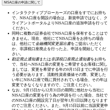
NISA口座の申請に関して
インタラクティブブローカーズの口座をすでにお持ち
で、NISA口座を開設の場合は、新規申請ではなく、ク
ライアントポータルよりNISA口座の追加申請を行って
ください。
同時に複数の証券会社でNISA口座を保有することはで
きません。現在、他社にてNISA口座をお持ちの場合
は、他社にて
金融機関変更届出書
をご提出いただく
か、非課税口座廃止を行った上、申請を開始してくだ
さい。
勘定廃止通知書
または
非課税口座廃止通知書
をお持ち
で、当社へNISA口座の変更をご希望するお客様に関し
ましては、変更を希望する年の
9月15日
までに申請を行
う必要があります。流動性資産価値その際、変更した
い年にNISA口座で既に買付されている場合、その年は
変更できなくなりますので、ご注意ください。
なお、
9月15日から12月31日
の期間に他社から当社に
NISA口座の変更を行う為の申請を行った場合、当社で
のNISA口座の開設完了日が翌年
1月1日
以降となります
のでご注意ください。また、
9月15日以前
に当該変更申