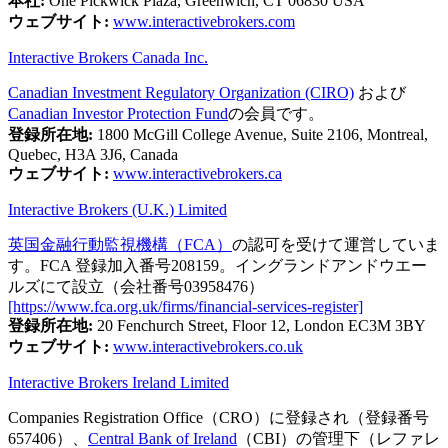
本社:
One Pickwick Plaza, Greenwich, CT 06830 USA
ウェブサイト:
www.interactivebrokers.com
Interactive Brokers Canada Inc.
Canadian Investment Regulatory Organization (CIRO)
および
Canadian Investor Protection Fund
の会員です。
登録所在地:
1800 McGill College Avenue, Suite 2106, Montreal,
Quebec, H3A 3J6, Canada
ウェブサイト:
www.interactivebrokers.ca
Interactive Brokers (U.K.) Limited
英国金融行動監視機構（FCA）
の認可を受けて運営していま
す。FCA 登録加入番号208159。イングランドアンドウエー
ルズにて設立（会社番号03958476）
[https://www.fca.org.uk/firms/financial-services-register]
登録所在地:
20 Fenchurch Street, Floor 12, London EC3M 3BY
ウェブサイト:
www.interactivebrokers.co.uk
Interactive Brokers Ireland Limited
Companies Registration Office（CRO）に登録され（登録番号
657406）、
Central Bank of Ireland
（CBI）の管理下（レファレ