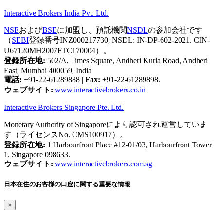
Interactive Brokers India Pvt. Ltd.
NSE
および
BSE
に加盟し、預託機関
NSDL
の参加会社です
（
SEBI
登録番号INZ000217730; NSDL: IN-DP-602-2021. CIN-
U67120MH2007FTC170004）。
登録所在地:
502/A, Times Square, Andheri Kurla Road, Andheri
East, Mumbai 400059, India
電話:
+91-22-61289888
|
Fax:
+91-22-61289898.
ウェブサイト:
www.interactivebrokers.co.in
Interactive Brokers Singapore Pte. Ltd.
Monetary Authority of Singaporeにより認可され運営していま
す（ライセンスNo. CMS100917）。
登録所在地:
1 Harbourfront Place #12-01/03, Harbourfront Tower
1, Singapore 098633.
ウェブサイト:
www.interactivebrokers.com.sg
日本在住のお客様の口座に関する重要な情報
×