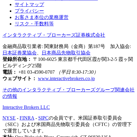
サイトマップ
プライバシー
お客さま本位の業務運営
リスク・手数料等
インタラクティブ・ブローカーズ証券株式会社
金融商品取引業者: 関東財務局（金商）第187号 加入協会:
日本証券業協会
、
日本商品先物取引協会
登録所在地：
〒100-6025 東京都千代田区霞が関3-2-5 霞ヶ関
ビルディング25階
電話：
+81 03-4590-0707
（平日 8:30-17:30）
ウェブサイト：
www.interactivebrokers.co.jp
その他のインタラクティブ・ブローカーズグループ関連会社
の情報
Interactive Brokers LLC
NYSE
-
FINRA
-
SIPC
の会員です。米国証券取引委員会
（SEC）および米国商品先物取引委員会（CFTC）の管理下
で運営しています。