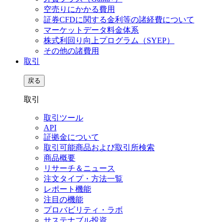
空売りにかかる費用
証券CFDに関する金利等の諸経費について
マーケットデータ料金体系
株式利回り向上プログラム（SYEP）
その他の諸費用
取引
戻る
取引
取引ツール
API
証拠金について
取引可能商品および取引所検索
商品概要
リサーチ＆ニュース
注文タイプ・方法一覧
レポート機能
注目の機能
プロバビリティ・ラボ
サステナブル投資