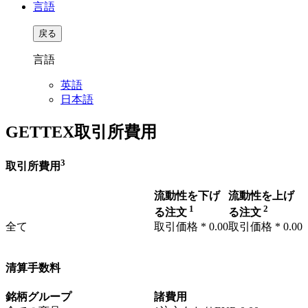
言語
戻る
言語
英語
日本語
GETTEX取引所費用
3
取引所費用
流動性を下げ
流動性を上げ
1
2
る注文
る注文
全て
取引価格 *
0.00
取引価格 *
0.00
清算手数料
銘柄グループ
諸費用