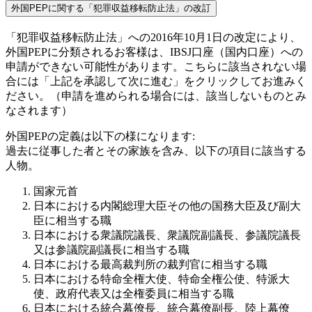
外国PEPに関する「犯罪収益移転防止法」の改訂
「犯罪収益移転防止法」への2016年10月1日の改定により、
外国PEPに分類されるお客様は、IBSJ口座（国内口座）への
申請ができない可能性があります。こちらに該当されない場
合には「上記を承認して次に進む」をクリックしてお進みく
ださい。（申請を進められる場合には、該当しないものとみ
なされます）
外国PEPの定義は以下の様になります:
過去に従事した者とその家族を含み、以下の項目に該当する
人物。
国家元首
日本における内閣総理大臣その他の国務大臣及び副大
臣に相当する職
日本における衆議院議長、衆議院副議長、参議院議長
又は参議院副議長に相当する職
日本における最高裁判所の裁判官に相当する職
日本における特命全権大使、特命全権公使、特派大
使、政府代表又は全権委員に相当する職
日本における統合幕僚長、統合幕僚副長、陸上幕僚