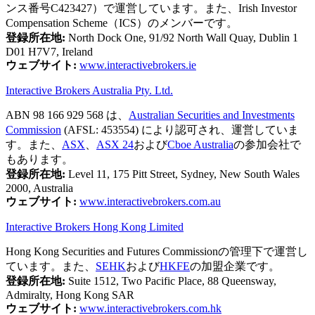
ンス番号C423427）で運営しています。また、Irish Investor
Compensation Scheme（ICS）のメンバーです。
登録所在地:
North Dock One, 91/92 North Wall Quay, Dublin 1
D01 H7V7, Ireland
ウェブサイト:
www.interactivebrokers.ie
Interactive Brokers Australia Pty. Ltd.
ABN 98 166 929 568 は、
Australian Securities and Investments
Commission
(AFSL: 453554) により認可され、運営していま
す。また、
ASX
、
ASX 24
および
Cboe Australia
の参加会社で
もあります。
登録所在地:
Level 11, 175 Pitt Street, Sydney, New South Wales
2000, Australia
ウェブサイト:
www.interactivebrokers.com.au
Interactive Brokers Hong Kong Limited
Hong Kong Securities and Futures Commissionの管理下で運営し
ています。また、
SEHK
および
HKFE
の加盟企業です。
登録所在地:
Suite 1512, Two Pacific Place, 88 Queensway,
Admiralty, Hong Kong SAR
ウェブサイト:
www.interactivebrokers.com.hk