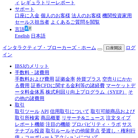
ィ
レギュラトリーレポート
サポート
口座に入金
個人のお客様
法人のお客様
機関投資家用
セールス担当者
よくあるご質問を閲覧
言語
English
日本語
インタラクティブ・ブローカーズ・ホーム
ログ
口座開設
イン
IBSJのメリット
手数料・諸費用
手数料および費用
証拠金率
外貨プラス
空売りにかか
る費用
証券CFDに関する金利等の諸経費
マーケットデ
ータ料金体系
株式利回り向上プログラム（SYEP）
そ
の他の諸費用
取引
取引ツール
API
信用取引について
取引可能商品および
取引所検索
商品概要
リサーチ&ニュース
注文タイプ
レポート機能
注目の機能
プロバビリティ・ラボ
サス
テナブル投資
取引ルールその他留意点
受渡し・権利行
使・コーポレートアクションについて