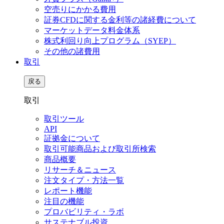
空売りにかかる費用
証券CFDに関する金利等の諸経費について
マーケットデータ料金体系
株式利回り向上プログラム（SYEP）
その他の諸費用
取引
戻る
取引
取引ツール
API
証拠金について
取引可能商品および取引所検索
商品概要
リサーチ＆ニュース
注文タイプ・方法一覧
レポート機能
注目の機能
プロバビリティ・ラボ
サステナブル投資