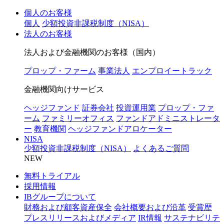
個人のお客様
個人
少額投資非課税制度（NISA）
法人のお客様
法人および金融機関のお客様（国内）
プロップ・ファーム
事業法人
エンプロイートラック
金融機関向けサービス
ヘッジファンド
証券会社
投資運用業
プロップ・ファ
ーム
ファミリーオフィス
ファンドアドミニストレータ
ー
教育機関
ヘッジファンドアロケーター
NISA
少額投資非課税制度（NISA）
よくあるご質問
NEW
無料トライアル
採用情報
IBグループについて
財務および顧客資産保全
会社概要および沿革
受賞歴
プレスリリースおよびメディア
IR情報
サステナビリテ