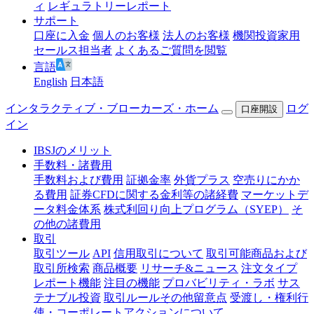
ィ
レギュラトリーレポート
サポート
口座に入金
個人のお客様
法人のお客様
機関投資家用
セールス担当者
よくあるご質問を閲覧
言語
English
日本語
インタラクティブ・ブローカーズ・ホーム
ログ
口座開設
イン
IBSJのメリット
手数料・諸費用
手数料および費用
証拠金率
外貨プラス
空売りにかか
る費用
証券CFDに関する金利等の諸経費
マーケットデ
ータ料金体系
株式利回り向上プログラム（SYEP）
そ
の他の諸費用
取引
取引ツール
API
信用取引について
取引可能商品および
取引所検索
商品概要
リサーチ&ニュース
注文タイプ
レポート機能
注目の機能
プロバビリティ・ラボ
サス
テナブル投資
取引ルールその他留意点
受渡し・権利行
使・コーポレートアクションについて