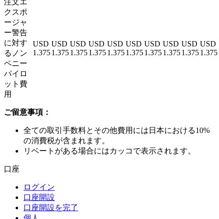
注文エ
クスポ
ージャ
ー警告
に対す
USD
USD
USD
USD
USD
USD
USD
USD
USD
USD
1.375
1.375
1.375
1.375
1.375
1.375
1.375
1.375
1.375
1.375
るノン
ペニー
パイロ
ット費
用
ご留意事項：
全ての取引手数料とその他費用には日本における10%
の消費税が含まれます。
リベートがある場合にはカッコで表示されます。
口座
ログイン
口座開設
口座開設を完了
個人