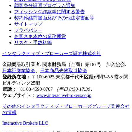
顧客身分証明プログラム通知
フィッシング詐欺等に関する警告
契約締結前書面及びその他法定書面等
サイトマップ
プライバシー
お客さま本位の業務運営
リスク・手数料等
インタラクティブ・ブローカーズ証券株式会社
金融商品取引業者: 関東財務局（金商）第187号 加入協会:
日本証券業協会
、
日本商品先物取引協会
登録所在地：
〒100-6025 東京都千代田区霞が関3-2-5 霞ヶ関
ビルディング25階
電話：
+81 03-4590-0707
（平日 8:30-17:30）
ウェブサイト：
www.interactivebrokers.co.jp
その他のインタラクティブ・ブローカーズグループ関連会社
の情報
Interactive Brokers LLC