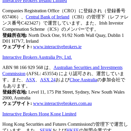
Interactive Brokers Ireland Limited
Companies Registration Office（CRO）に登録され（登録番号
657406）、
Central Bank of Ireland
（CBI）の管理下（レファレ
ンス番号C423427）で運営しています。また、Irish Investor
Compensation Scheme（ICS）のメンバーです。
登録所在地:
North Dock One, 91/92 North Wall Quay, Dublin 1
D01 H7V7, Ireland
ウェブサイト:
www.interactivebrokers.ie
Interactive Brokers Australia Pty. Ltd.
ABN 98 166 929 568 は、
Australian Securities and Investments
Commission
(AFSL: 453554) により認可され、運営していま
す。また、
ASX
、
ASX 24
および
Cboe Australia
の参加会社で
もあります。
登録所在地:
Level 11, 175 Pitt Street, Sydney, New South Wales
2000, Australia
ウェブサイト:
www.interactivebrokers.com.au
Interactive Brokers Hong Kong Limited
Hong Kong Securities and Futures Commissionの管理下で運営し
ています。また、
SEHK
および
HKFE
の加盟企業です。