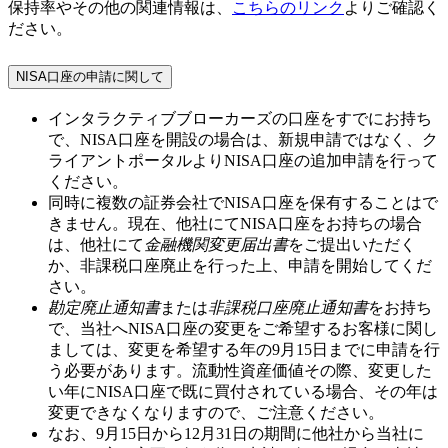
保持率やその他の関連情報は、
こちらのリンク
よりご確認く
ださい。
NISA口座の申請に関して
インタラクティブブローカーズの口座をすでにお持ち
で、NISA口座を開設の場合は、新規申請ではなく、ク
ライアントポータルよりNISA口座の追加申請を行って
ください。
同時に複数の証券会社でNISA口座を保有することはで
きません。現在、他社にてNISA口座をお持ちの場合
は、他社にて
金融機関変更届出書
をご提出いただく
か、非課税口座廃止を行った上、申請を開始してくだ
さい。
勘定廃止通知書
または
非課税口座廃止通知書
をお持ち
で、当社へNISA口座の変更をご希望するお客様に関し
ましては、変更を希望する年の
9月15日
までに申請を行
う必要があります。流動性資産価値その際、変更した
い年にNISA口座で既に買付されている場合、その年は
変更できなくなりますので、ご注意ください。
なお、
9月15日から12月31日
の期間に他社から当社に