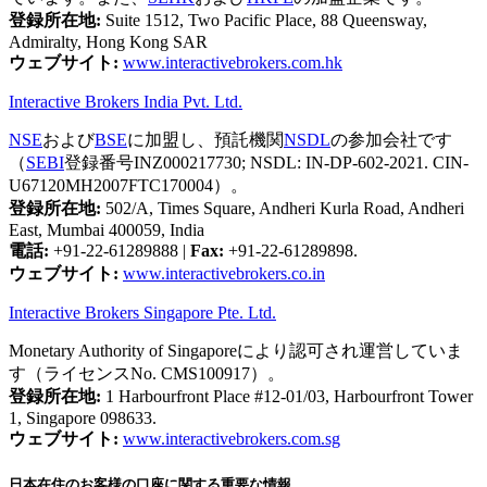
登録所在地:
Suite 1512, Two Pacific Place, 88 Queensway,
Admiralty, Hong Kong SAR
ウェブサイト:
www.interactivebrokers.com.hk
Interactive Brokers India Pvt. Ltd.
NSE
および
BSE
に加盟し、預託機関
NSDL
の参加会社です
（
SEBI
登録番号INZ000217730; NSDL: IN-DP-602-2021. CIN-
U67120MH2007FTC170004）。
登録所在地:
502/A, Times Square, Andheri Kurla Road, Andheri
East, Mumbai 400059, India
電話:
+91-22-61289888
|
Fax:
+91-22-61289898.
ウェブサイト:
www.interactivebrokers.co.in
Interactive Brokers Singapore Pte. Ltd.
Monetary Authority of Singaporeにより認可され運営していま
す（ライセンスNo. CMS100917）。
登録所在地:
1 Harbourfront Place #12-01/03, Harbourfront Tower
1, Singapore 098633.
ウェブサイト:
www.interactivebrokers.com.sg
日本在住のお客様の口座に関する重要な情報