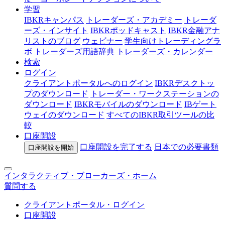
学習
IBKRキャンパス
トレーダーズ・アカデミー
トレーダ
ーズ・インサイト
IBKRポッドキャスト
IBKR金融アナ
リストのブログ
ウェビナー
学生向けトレーディングラ
ボ
トレーダーズ用語辞典
トレーダーズ・カレンダー
検索
ログイン
クライアントポータルへのログイン
IBKRデスクトッ
プのダウンロード
トレーダー・ワークステーションの
ダウンロード
IBKRモバイルのダウンロード
IBゲート
ウェイのダウンロード
すべてのIBKR取引ツールの比
較
口座開設
口座開設を完了する
日本での
必要書類
口座開設を開始
インタラクティブ・ブローカーズ・ホーム
質問する
クライアントポータル・ログイン
口座開設