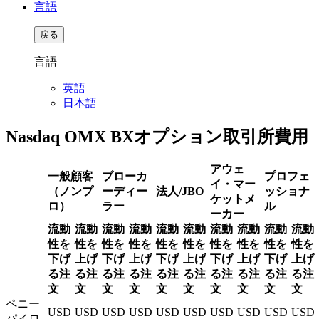
言語
戻る
言語
英語
日本語
Nasdaq OMX BXオプション取引所費用
アウェ
一般顧客
ブローカ
プロフェ
イ・マー
（ノンプ
ーディー
法人/JBO
ッショナ
ケットメ
ロ）
ラー
ル
ーカー
流動
流動
流動
流動
流動
流動
流動
流動
流動
流動
性を
性を
性を
性を
性を
性を
性を
性を
性を
性を
下げ
上げ
下げ
上げ
下げ
上げ
下げ
上げ
下げ
上げ
る注
る注
る注
る注
る注
る注
る注
る注
る注
る注
文
文
文
文
文
文
文
文
文
文
ペニー
USD
USD
USD
USD
USD
USD
USD
USD
USD
USD
パイロ