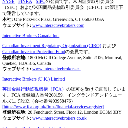
NYSE
-
FINRA
-
SIPC
の会員です。米国証券取引委員会
（SEC）および米国商品先物取引委員会（CFTC）の管理下
で運営しています。
本社:
One Pickwick Plaza, Greenwich, CT 06830 USA
ウェブサイト:
www.interactivebrokers.com
Interactive Brokers Canada Inc.
Canadian Investment Regulatory Organization (CIRO)
および
Canadian Investor Protection Fund
の会員です。
登録所在地:
1800 McGill College Avenue, Suite 2106, Montreal,
Quebec, H3A 3J6, Canada
ウェブサイト:
www.interactivebrokers.ca
Interactive Brokers (U.K.) Limited
英国金融行動監視機構（FCA）
の認可を受けて運営していま
す。FCA 登録加入番号208159。イングランドアンドウエー
ルズにて設立（会社番号03958476）
[https://www.fca.org.uk/firms/financial-services-register]
登録所在地:
20 Fenchurch Street, Floor 12, London EC3M 3BY
ウェブサイト:
www.interactivebrokers.co.uk