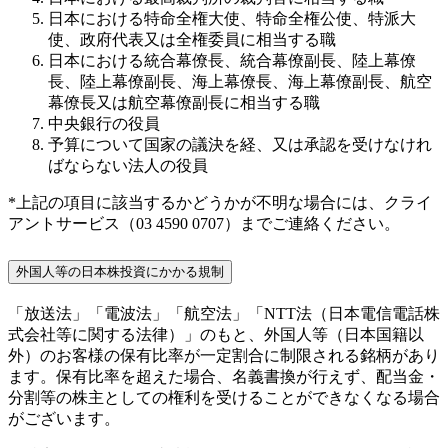
日本における特命全権大使、特命全権公使、特派大
使、政府代表又は全権委員に相当する職
日本における統合幕僚長、統合幕僚副長、陸上幕僚
長、陸上幕僚副長、海上幕僚長、海上幕僚副長、航空
幕僚長又は航空幕僚副長に相当する職
中央銀行の役員
予算について国家の議決を経、又は承認を受けなけれ
ばならない法人の役員
*上記の項目に該当するかどうかが不明な場合には、クライ
アントサービス（03 4590 0707）までご連絡ください。
外国人等の日本株投資にかかる規制
「放送法」「電波法」「航空法」「NTT法（日本電信電話株
式会社等に関する法律）」のもと、外国人等（日本国籍以
外）のお客様の保有比率が一定割合に制限される銘柄があり
ます。保有比率を超えた場合、名義書換が行えず、配当金・
分割等の株主としての権利を受けることができなくなる場合
がございます。