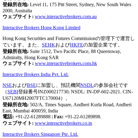
登録所在地:
Level 11, 175 Pitt Street, Sydney, New South Wales
2000, Australia
ウェブサイト:
www.interactivebrokers.com.au
Interactive Brokers Hong Kong Limited
Hong Kong Securities and Futures Commissionの管理下で運営し
ています。また、
SEHK
および
HKFE
の加盟企業です。
登録所在地:
Suite 1512, Two Pacific Place, 88 Queensway,
Admiralty, Hong Kong SAR
ウェブサイト:
www.interactivebrokers.com.hk
Interactive Brokers India Pvt. Ltd.
NSE
および
BSE
に加盟し、預託機関
NSDL
の参加会社です
（
SEBI
登録番号INZ000217730; NSDL: IN-DP-602-2021. CIN-
U67120MH2007FTC170004）。
登録所在地:
502/A, Times Square, Andheri Kurla Road, Andheri
East, Mumbai 400059, India
電話:
+91-22-61289888
|
Fax:
+91-22-61289898.
ウェブサイト:
www.interactivebrokers.co.in
Interactive Brokers Singapore Pte. Ltd.