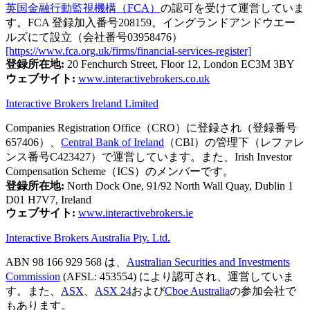
英国金融行動監視機構（FCA）
の認可を受けて運営していま
す。FCA 登録加入番号208159。イングランドアンドウエー
ルズにて設立（会社番号03958476）
[https://www.fca.org.uk/firms/financial-services-register]
登録所在地:
20 Fenchurch Street, Floor 12, London EC3M 3BY
ウェブサイト:
www.interactivebrokers.co.uk
Interactive Brokers Ireland Limited
Companies Registration Office（CRO）に登録され（登録番号
657406）、
Central Bank of Ireland
（CBI）の管理下（レファレ
ンス番号C423427）で運営しています。また、Irish Investor
Compensation Scheme（ICS）のメンバーです。
登録所在地:
North Dock One, 91/92 North Wall Quay, Dublin 1
D01 H7V7, Ireland
ウェブサイト:
www.interactivebrokers.ie
Interactive Brokers Australia Pty. Ltd.
ABN 98 166 929 568 は、
Australian Securities and Investments
Commission
(AFSL: 453554) により認可され、運営していま
す。また、
ASX
、
ASX 24
および
Cboe Australia
の参加会社で
もあります。