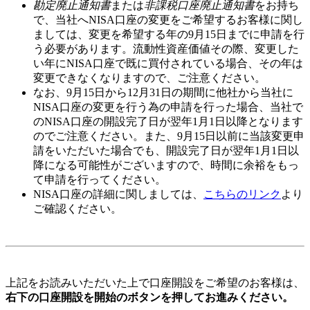
勘定廃止通知書
または
非課税口座廃止通知書
をお持ち
で、当社へNISA口座の変更をご希望するお客様に関し
ましては、変更を希望する年の
9月15日
までに申請を行
う必要があります。流動性資産価値その際、変更した
い年にNISA口座で既に買付されている場合、その年は
変更できなくなりますので、ご注意ください。
なお、
9月15日から12月31日
の期間に他社から当社に
NISA口座の変更を行う為の申請を行った場合、当社で
のNISA口座の開設完了日が翌年
1月1日
以降となります
のでご注意ください。また、
9月15日以前
に当該変更申
請をいただいた場合でも、開設完了日が翌年1月1日以
降になる可能性がございますので、時間に余裕をもっ
て申請を行ってください。
NISA口座の詳細に関しましては、
こちらのリンク
より
ご確認ください。
上記をお読みいただいた上で口座開設をご希望のお客様は、
右下の口座開設を開始のボタンを押してお進みください。