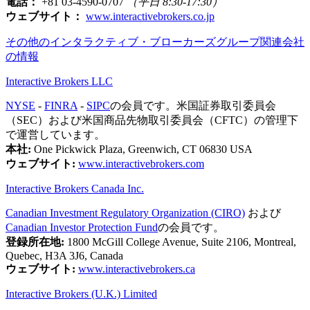
電話：
+81 03-4590-0707
（平日 8:30-17:30）
ウェブサイト：
www.interactivebrokers.co.jp
その他のインタラクティブ・ブローカーズグループ関連会社
の情報
Interactive Brokers LLC
NYSE
-
FINRA
-
SIPC
の会員です。米国証券取引委員会
（SEC）および米国商品先物取引委員会（CFTC）の管理下
で運営しています。
本社:
One Pickwick Plaza, Greenwich, CT 06830 USA
ウェブサイト:
www.interactivebrokers.com
Interactive Brokers Canada Inc.
Canadian Investment Regulatory Organization (CIRO)
および
Canadian Investor Protection Fund
の会員です。
登録所在地:
1800 McGill College Avenue, Suite 2106, Montreal,
Quebec, H3A 3J6, Canada
ウェブサイト:
www.interactivebrokers.ca
Interactive Brokers (U.K.) Limited