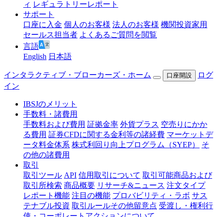
ィ
レギュラトリーレポート
サポート
口座に入金
個人のお客様
法人のお客様
機関投資家用
セールス担当者
よくあるご質問を閲覧
言語
English
日本語
インタラクティブ・ブローカーズ・ホーム
ログ
口座開設
イン
IBSJのメリット
手数料・諸費用
手数料および費用
証拠金率
外貨プラス
空売りにかか
る費用
証券CFDに関する金利等の諸経費
マーケットデ
ータ料金体系
株式利回り向上プログラム（SYEP）
そ
の他の諸費用
取引
取引ツール
API
信用取引について
取引可能商品および
取引所検索
商品概要
リサーチ&ニュース
注文タイプ
レポート機能
注目の機能
プロバビリティ・ラボ
サス
テナブル投資
取引ルールその他留意点
受渡し・権利行
使・コーポレートアクションについて