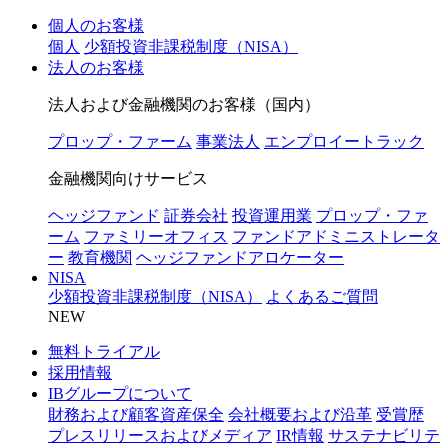
個人のお客様
個人
少額投資非課税制度（NISA）
法人のお客様
法人および金融機関のお客様（国内）
プロップ・ファーム
事業法人
エンプロイートラック
金融機関向けサービス
ヘッジファンド
証券会社
投資運用業
プロップ・ファ
ーム
ファミリーオフィス
ファンドアドミニストレータ
ー
教育機関
ヘッジファンドアロケーター
NISA
少額投資非課税制度（NISA）
よくあるご質問
NEW
無料トライアル
採用情報
IBグループについて
財務および顧客資産保全
会社概要および沿革
受賞歴
プレスリリースおよびメディア
IR情報
サステナビリテ