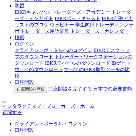
学習
IBKRキャンパス
トレーダーズ・アカデミー
トレーダ
ーズ・インサイト
IBKRポッドキャスト
IBKR金融アナ
リストのブログ
ウェビナー
学生向けトレーディングラ
ボ
トレーダーズ用語辞典
トレーダーズ・カレンダー
検索
ログイン
クライアントポータルへのログイン
IBKRデスクトッ
プのダウンロード
トレーダー・ワークステーションの
ダウンロード
IBKRモバイルのダウンロード
IBゲート
ウェイのダウンロード
すべてのIBKR取引ツールの比
較
口座開設
口座開設を完了する
日本での
必要書類
口座開設を開始
インタラクティブ・ブローカーズ・ホーム
質問する
クライアントポータル・ログイン
口座開設