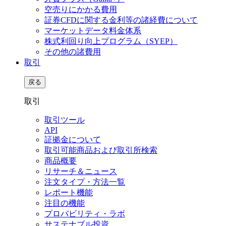
空売りにかかる費用
証券CFDに関する金利等の諸経費について
マーケットデータ料金体系
株式利回り向上プログラム（SYEP）
その他の諸費用
取引
戻る
取引
取引ツール
API
証拠金について
取引可能商品および取引所検索
商品概要
リサーチ＆ニュース
注文タイプ・方法一覧
レポート機能
注目の機能
プロバビリティ・ラボ
サステナブル投資