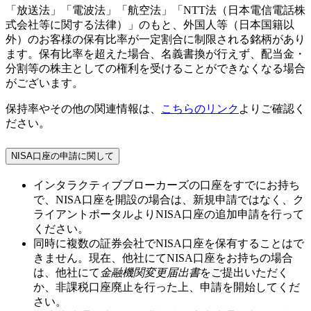
「放送法」「電波法」「航空法」「NTT法（日本電信電話株
式会社等に関する法律）」のもと、外国人等（日本国籍以
外）のお客様の保有比率が一定割合に制限される銘柄があり
ます。保有比率を超えた場合、名義書換が行えず、配当金・
分割等の株主としての権利を受けることができなくなる場合
がございます。
保持率やその他の関連情報は、
こちらのリンク
よりご確認く
ださい。
NISA口座の申請に関して
インタラクティブブローカーズの口座をすでにお持ち
で、NISA口座を開設の場合は、新規申請ではなく、ク
ライアントポータルよりNISA口座の追加申請を行って
ください。
同時に複数の証券会社でNISA口座を保有することはで
きません。現在、他社にてNISA口座をお持ちの場合
は、他社にて
金融機関変更届出書
をご提出いただく
か、非課税口座廃止を行った上、申請を開始してくだ
さい。