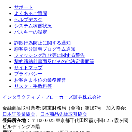
サポート
よくあるご質問
ヘルプデスク
システム稼働状況
パスキーの設定
詐欺行為防止に関する通知
顧客身分証明プログラム通知
フィッシング詐欺等に関する警告
契約締結前書面及びその他法定書面等
サイトマップ
プライバシー
お客さま本位の業務運営
リスク・手数料等
インタラクティブ・ブローカーズ証券株式会社
金融商品取引業者: 関東財務局（金商）第187号 加入協会:
日本証券業協会
、
日本商品先物取引協会
登録所在地：
〒100-6025 東京都千代田区霞が関3-2-5 霞ヶ関
ビルディング25階