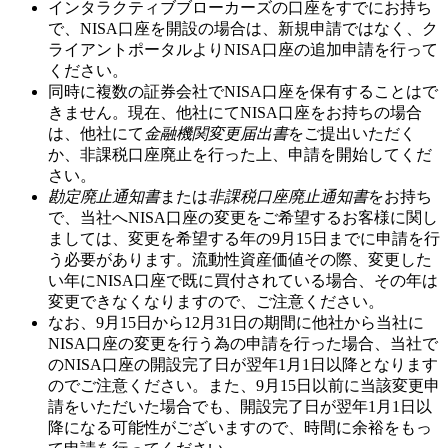
インタラクティブブローカーズの口座をすでにお持ち
で、NISA口座を開設の場合は、新規申請ではなく、ク
ライアントポータルよりNISA口座の追加申請を行って
ください。
同時に複数の証券会社でNISA口座を保有することはで
きません。現在、他社にてNISA口座をお持ちの場合
は、他社にて
金融機関変更届出書
をご提出いただく
か、非課税口座廃止を行った上、申請を開始してくだ
さい。
勘定廃止通知書
または
非課税口座廃止通知書
をお持ち
で、当社へNISA口座の変更をご希望するお客様に関し
ましては、変更を希望する年の
9月15日
までに申請を行
う必要があります。流動性資産価値その際、変更した
い年にNISA口座で既に買付されている場合、その年は
変更できなくなりますので、ご注意ください。
なお、
9月15日から12月31日
の期間に他社から当社に
NISA口座の変更を行う為の申請を行った場合、当社で
のNISA口座の開設完了日が翌年
1月1日
以降となります
のでご注意ください。また、
9月15日以前
に当該変更申
請をいただいた場合でも、開設完了日が翌年1月1日以
降になる可能性がございますので、時間に余裕をもっ