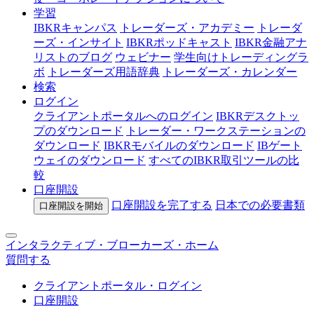
学習
IBKRキャンパス
トレーダーズ・アカデミー
トレーダ
ーズ・インサイト
IBKRポッドキャスト
IBKR金融アナ
リストのブログ
ウェビナー
学生向けトレーディングラ
ボ
トレーダーズ用語辞典
トレーダーズ・カレンダー
検索
ログイン
クライアントポータルへのログイン
IBKRデスクトッ
プのダウンロード
トレーダー・ワークステーションの
ダウンロード
IBKRモバイルのダウンロード
IBゲート
ウェイのダウンロード
すべてのIBKR取引ツールの比
較
口座開設
口座開設を完了する
日本での
必要書類
口座開設を開始
インタラクティブ・ブローカーズ・ホーム
質問する
クライアントポータル・ログイン
口座開設