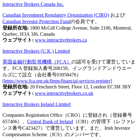
Interactive Brokers Canada Inc.
Canadian Investment Regulatory Organization (CIRO)
および
Canadian Investor Protection Fund
の会員です。
登録所在地:
1800 McGill College Avenue, Suite 2106, Montreal,
Quebec, H3A 3J6, Canada
ウェブサイト:
www.interactivebrokers.ca
Interactive Brokers (U.K.) Limited
英国金融行動監視機構（FCA）
の認可を受けて運営していま
す。FCA 登録加入番号208159。イングランドアンドウエー
ルズにて設立（会社番号03958476）
[https://www.fca.org.uk/firms/financial-services-register]
登録所在地:
20 Fenchurch Street, Floor 12, London EC3M 3BY
ウェブサイト:
www.interactivebrokers.co.uk
Interactive Brokers Ireland Limited
Companies Registration Office（CRO）に登録され（登録番号
657406）、
Central Bank of Ireland
（CBI）の管理下（レファレ
ンス番号C423427）で運営しています。また、Irish Investor
Compensation Scheme（ICS）のメンバーです。