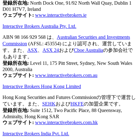
登録所在地:
North Dock One, 91/92 North Wall Quay, Dublin 1
D01 H7V7, Ireland
ウェブサイト:
www.interactivebrokers.ie
Interactive Brokers Australia Pty. Ltd.
ABN 98 166 929 568 は、
Australian Securities and Investments
Commission
(AFSL: 453554) により認可され、運営していま
す。また、
ASX
、
ASX 24
および
Cboe Australia
の参加会社で
もあります。
登録所在地:
Level 11, 175 Pitt Street, Sydney, New South Wales
2000, Australia
ウェブサイト:
www.interactivebrokers.com.au
Interactive Brokers Hong Kong Limited
Hong Kong Securities and Futures Commissionの管理下で運営し
ています。また、
SEHK
および
HKFE
の加盟企業です。
登録所在地:
Suite 1512, Two Pacific Place, 88 Queensway,
Admiralty, Hong Kong SAR
ウェブサイト:
www.interactivebrokers.com.hk
Interactive Brokers India Pvt. Ltd.