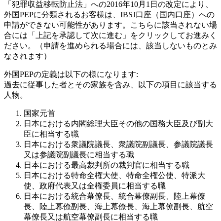
「犯罪収益移転防止法」への2016年10月1日の改定により、
外国PEPに分類されるお客様は、IBSJ口座（国内口座）への
申請ができない可能性があります。こちらに該当されない場
合には「上記を承認して次に進む」をクリックしてお進みく
ださい。（申請を進められる場合には、該当しないものとみ
なされます）
外国PEPの定義は以下の様になります:
過去に従事した者とその家族を含み、以下の項目に該当する
人物。
国家元首
日本における内閣総理大臣その他の国務大臣及び副大
臣に相当する職
日本における衆議院議長、衆議院副議長、参議院議長
又は参議院副議長に相当する職
日本における最高裁判所の裁判官に相当する職
日本における特命全権大使、特命全権公使、特派大
使、政府代表又は全権委員に相当する職
日本における統合幕僚長、統合幕僚副長、陸上幕僚
長、陸上幕僚副長、海上幕僚長、海上幕僚副長、航空
幕僚長又は航空幕僚副長に相当する職