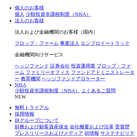
個人のお客様
個人
少額投資非課税制度（NISA）
法人のお客様
法人および金融機関のお客様（国内）
プロップ・ファーム
事業法人
エンプロイートラック
金融機関向けサービス
ヘッジファンド
証券会社
投資運用業
プロップ・ファ
ーム
ファミリーオフィス
ファンドアドミニストレータ
ー
教育機関
ヘッジファンドアロケーター
NISA
少額投資非課税制度（NISA）
よくあるご質問
NEW
無料トライアル
採用情報
IBグループについて
財務および顧客資産保全
会社概要および沿革
受賞歴
プレスリリースおよびメディア
IR情報
サステナビリテ