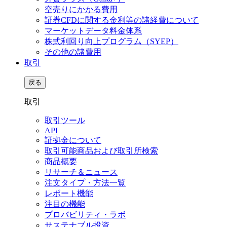
空売りにかかる費用
証券CFDに関する金利等の諸経費について
マーケットデータ料金体系
株式利回り向上プログラム（SYEP）
その他の諸費用
取引
戻る
取引
取引ツール
API
証拠金について
取引可能商品および取引所検索
商品概要
リサーチ＆ニュース
注文タイプ・方法一覧
レポート機能
注目の機能
プロバビリティ・ラボ
サステナブル投資