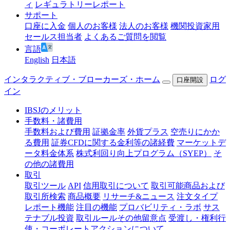
ィ
レギュラトリーレポート
サポート
口座に入金
個人のお客様
法人のお客様
機関投資家用
セールス担当者
よくあるご質問を閲覧
言語
English
日本語
インタラクティブ・ブローカーズ・ホーム
ログ
口座開設
イン
IBSJのメリット
手数料・諸費用
手数料および費用
証拠金率
外貨プラス
空売りにかか
る費用
証券CFDに関する金利等の諸経費
マーケットデ
ータ料金体系
株式利回り向上プログラム（SYEP）
そ
の他の諸費用
取引
取引ツール
API
信用取引について
取引可能商品および
取引所検索
商品概要
リサーチ&ニュース
注文タイプ
レポート機能
注目の機能
プロバビリティ・ラボ
サス
テナブル投資
取引ルールその他留意点
受渡し・権利行
使・コーポレートアクションについて