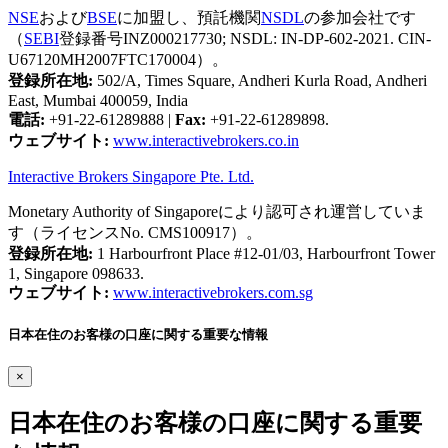
NSE
および
BSE
に加盟し、預託機関
NSDL
の参加会社です
（
SEBI
登録番号INZ000217730; NSDL: IN-DP-602-2021. CIN-
U67120MH2007FTC170004）。
登録所在地:
502/A, Times Square, Andheri Kurla Road, Andheri
East, Mumbai 400059, India
電話:
+91-22-61289888
|
Fax:
+91-22-61289898.
ウェブサイト:
www.interactivebrokers.co.in
Interactive Brokers Singapore Pte. Ltd.
Monetary Authority of Singaporeにより認可され運営していま
す（ライセンスNo. CMS100917）。
登録所在地:
1 Harbourfront Place #12-01/03, Harbourfront Tower
1, Singapore 098633.
ウェブサイト:
www.interactivebrokers.com.sg
日本在住のお客様の口座に関する重要な情報
×
日本在住のお客様の口座に関する重要