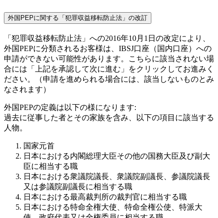
外国PEPに関する「犯罪収益移転防止法」の改訂
「犯罪収益移転防止法」への2016年10月1日の改定により、
外国PEPに分類されるお客様は、IBSJ口座（国内口座）への
申請ができない可能性があります。こちらに該当されない場
合には「上記を承認して次に進む」をクリックしてお進みく
ださい。（申請を進められる場合には、該当しないものとみ
なされます）
外国PEPの定義は以下の様になります:
過去に従事した者とその家族を含み、以下の項目に該当する
人物。
国家元首
日本における内閣総理大臣その他の国務大臣及び副大
臣に相当する職
日本における衆議院議長、衆議院副議長、参議院議長
又は参議院副議長に相当する職
日本における最高裁判所の裁判官に相当する職
日本における特命全権大使、特命全権公使、特派大
使、政府代表又は全権委員に相当する職