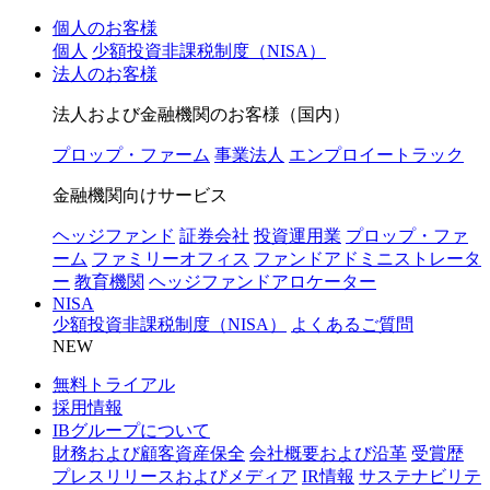
個人のお客様
個人
少額投資非課税制度（NISA）
法人のお客様
法人および金融機関のお客様（国内）
プロップ・ファーム
事業法人
エンプロイートラック
金融機関向けサービス
ヘッジファンド
証券会社
投資運用業
プロップ・ファ
ーム
ファミリーオフィス
ファンドアドミニストレータ
ー
教育機関
ヘッジファンドアロケーター
NISA
少額投資非課税制度（NISA）
よくあるご質問
NEW
無料トライアル
採用情報
IBグループについて
財務および顧客資産保全
会社概要および沿革
受賞歴
プレスリリースおよびメディア
IR情報
サステナビリテ