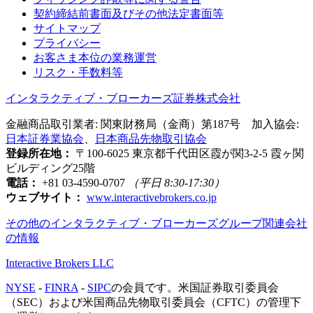
契約締結前書面及びその他法定書面等
サイトマップ
プライバシー
お客さま本位の業務運営
リスク・手数料等
インタラクティブ・ブローカーズ証券株式会社
金融商品取引業者: 関東財務局（金商）第187号 加入協会:
日本証券業協会
、
日本商品先物取引協会
登録所在地：
〒100-6025 東京都千代田区霞が関3-2-5 霞ヶ関
ビルディング25階
電話：
+81 03-4590-0707
（平日 8:30-17:30）
ウェブサイト：
www.interactivebrokers.co.jp
その他のインタラクティブ・ブローカーズグループ関連会社
の情報
Interactive Brokers LLC
NYSE
-
FINRA
-
SIPC
の会員です。米国証券取引委員会
（SEC）および米国商品先物取引委員会（CFTC）の管理下