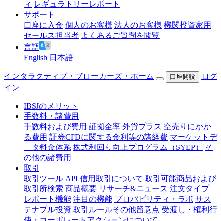
ィ
レギュラトリーレポート
サポート
口座に入金
個人のお客様
法人のお客様
機関投資家用
セールス担当者
よくあるご質問を閲覧
言語
English
日本語
インタラクティブ・ブローカーズ・ホーム
ログ
口座開設
イン
IBSJのメリット
手数料・諸費用
手数料および費用
証拠金率
外貨プラス
空売りにかか
る費用
証券CFDに関する金利等の諸経費
マーケットデ
ータ料金体系
株式利回り向上プログラム（SYEP）
そ
の他の諸費用
取引
取引ツール
API
信用取引について
取引可能商品および
取引所検索
商品概要
リサーチ&ニュース
注文タイプ
レポート機能
注目の機能
プロバビリティ・ラボ
サス
テナブル投資
取引ルールその他留意点
受渡し・権利行
使・コーポレートアクションについて