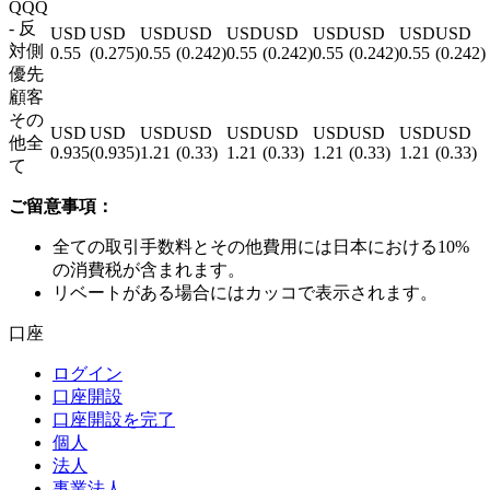
QQQ
- 反
USD
USD
USD
USD
USD
USD
USD
USD
USD
USD
対側
0.55
(
0.275
)
0.55
(
0.242
)
0.55
(
0.242
)
0.55
(
0.242
)
0.55
(
0.242
)
優先
顧客
その
USD
USD
USD
USD
USD
USD
USD
USD
USD
USD
他全
0.935
(
0.935
)
1.21
(
0.33
)
1.21
(
0.33
)
1.21
(
0.33
)
1.21
(
0.33
)
て
ご留意事項：
全ての取引手数料とその他費用には日本における10%
の消費税が含まれます。
リベートがある場合にはカッコで表示されます。
口座
ログイン
口座開設
口座開設を完了
個人
法人
事業法人