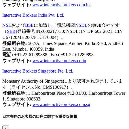
ウェブサイト:
www.interactivebrokers.com.hk
Interactive Brokers India Pvt. Ltd.
NSE
および
BSE
に加盟し、預託機関
NSDL
の参加会社です
（
SEBI
登録番号INZ000217730; NSDL: IN-DP-602-2021. CIN-
U67120MH2007FTC170004）。
登録所在地:
502/A, Times Square, Andheri Kurla Road, Andheri
East, Mumbai 400059, India
電話:
+91-22-61289888
|
Fax:
+91-22-61289898.
ウェブサイト:
www.interactivebrokers.co.in
Interactive Brokers Singapore Pte. Ltd.
Monetary Authority of Singaporeにより認可され運営していま
す（ライセンスNo. CMS100917）。
登録所在地:
1 Harbourfront Place #12-01/03, Harbourfront Tower
1, Singapore 098633.
ウェブサイト:
www.interactivebrokers.com.sg
日本在住のお客様の口座に関する重要な情報
×