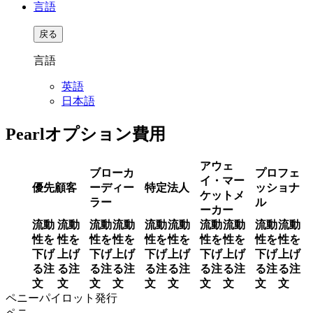
言語
戻る
言語
英語
日本語
Pearlオプション費用
アウェ
ブローカ
プロフェ
イ・マー
優先顧客
ーディー
特定法人
ッショナ
ケットメ
ラー
ル
ーカー
流動
流動
流動
流動
流動
流動
流動
流動
流動
流動
性を
性を
性を
性を
性を
性を
性を
性を
性を
性を
下げ
上げ
下げ
上げ
下げ
上げ
下げ
上げ
下げ
上げ
る注
る注
る注
る注
る注
る注
る注
る注
る注
る注
文
文
文
文
文
文
文
文
文
文
ペニーパイロット発行
ペニ