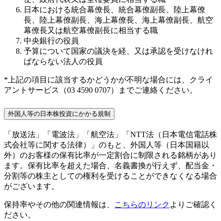
日本における統合幕僚長、統合幕僚副長、陸上幕僚
長、陸上幕僚副長、海上幕僚長、海上幕僚副長、航空
幕僚長又は航空幕僚副長に相当する職
中央銀行の役員
予算について国家の議決を経、又は承認を受けなけれ
ばならない法人の役員
*上記の項目に該当するかどうかが不明な場合には、クライ
アントサービス（03 4590 0707）までご連絡ください。
外国人等の日本株投資にかかる規制
「放送法」「電波法」「航空法」「NTT法（日本電信電話株
式会社等に関する法律）」のもと、外国人等（日本国籍以
外）のお客様の保有比率が一定割合に制限される銘柄があり
ます。保有比率を超えた場合、名義書換が行えず、配当金・
分割等の株主としての権利を受けることができなくなる場合
がございます。
保持率やその他の関連情報は、
こちらのリンク
よりご確認く
ださい。