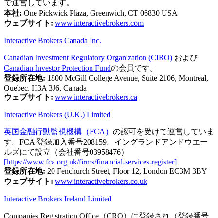
で運営しています。
本社:
One Pickwick Plaza, Greenwich, CT 06830 USA
ウェブサイト:
www.interactivebrokers.com
Interactive Brokers Canada Inc.
Canadian Investment Regulatory Organization (CIRO)
および
Canadian Investor Protection Fund
の会員です。
登録所在地:
1800 McGill College Avenue, Suite 2106, Montreal,
Quebec, H3A 3J6, Canada
ウェブサイト:
www.interactivebrokers.ca
Interactive Brokers (U.K.) Limited
英国金融行動監視機構（FCA）
の認可を受けて運営していま
す。FCA 登録加入番号208159。イングランドアンドウエー
ルズにて設立（会社番号03958476）
[https://www.fca.org.uk/firms/financial-services-register]
登録所在地:
20 Fenchurch Street, Floor 12, London EC3M 3BY
ウェブサイト:
www.interactivebrokers.co.uk
Interactive Brokers Ireland Limited
Companies Registration Office（CRO）に登録され（登録番号