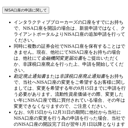
NISA口座の申請に関して
インタラクティブブローカーズの口座をすでにお持ち
で、NISA口座を開設の場合は、新規申請ではなく、ク
ライアントポータルよりNISA口座の追加申請を行って
ください。
同時に複数の証券会社でNISA口座を保有することはで
きません。現在、他社にてNISA口座をお持ちの場合
は、他社にて
金融機関変更届出書
をご提出いただく
か、非課税口座廃止を行った上、申請を開始してくだ
さい。
勘定廃止通知書
または
非課税口座廃止通知書
をお持ち
で、当社へNISA口座の変更をご希望するお客様に関し
ましては、変更を希望する年の
9月15日
までに申請を行
う必要があります。流動性資産価値その際、変更した
い年にNISA口座で既に買付されている場合、その年は
変更できなくなりますので、ご注意ください。
なお、
9月15日から12月31日
の期間に他社から当社に
NISA口座の変更を行う為の申請を行った場合、当社で
のNISA口座の開設完了日が翌年
1月1日
以降となります