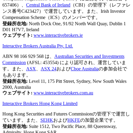
657406）、
Central Bank of Ireland
（CBI）の管理下（レファレ
ンス番号C423427）で運営しています。また、Irish Investor
Compensation Scheme（ICS）のメンバーです。
登録所在地:
North Dock One, 91/92 North Wall Quay, Dublin 1
D01 H7V7, Ireland
ウェブサイト:
www.interactivebrokers.ie
Interactive Brokers Australia Pty. Ltd.
ABN 98 166 929 568 は、
Australian Securities and Investments
Commission
(AFSL: 453554) により認可され、運営していま
す。また、
ASX
、
ASX 24
および
Cboe Australia
の参加会社で
もあります。
登録所在地:
Level 11, 175 Pitt Street, Sydney, New South Wales
2000, Australia
ウェブサイト:
www.interactivebrokers.com.au
Interactive Brokers Hong Kong Limited
Hong Kong Securities and Futures Commissionの管理下で運営し
ています。また、
SEHK
および
HKFE
の加盟企業です。
登録所在地:
Suite 1512, Two Pacific Place, 88 Queensway,
Admiralty, Hong Kong SAR