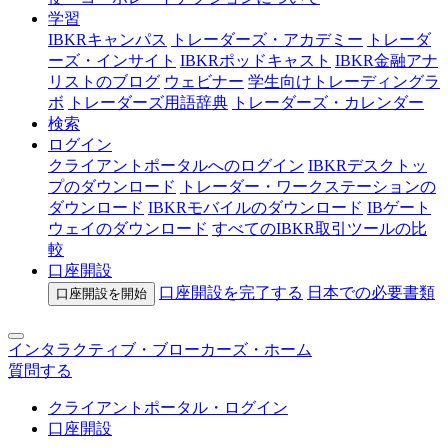
学習
IBKRキャンパス
トレーダーズ・アカデミー
トレーダ
ーズ・インサイト
IBKRポッドキャスト
IBKR金融アナ
リストのブログ
ウェビナー
学生向けトレーディングラ
ボ
トレーダーズ用語辞典
トレーダーズ・カレンダー
検索
ログイン
クライアントポータルへのログイン
IBKRデスクトッ
プのダウンロード
トレーダー・ワークステーションの
ダウンロード
IBKRモバイルのダウンロード
IBゲート
ウェイのダウンロード
すべてのIBKR取引ツールの比
較
口座開設
口座開設を完了する
日本での
必要書類
口座開設を開始
インタラクティブ・ブローカーズ・ホーム
質問する
クライアントポータル・ログイン
口座開設