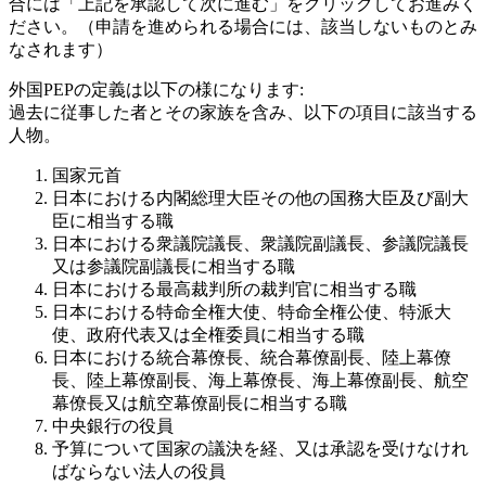
合には「上記を承認して次に進む」をクリックしてお進みく
ださい。（申請を進められる場合には、該当しないものとみ
なされます）
外国PEPの定義は以下の様になります:
過去に従事した者とその家族を含み、以下の項目に該当する
人物。
国家元首
日本における内閣総理大臣その他の国務大臣及び副大
臣に相当する職
日本における衆議院議長、衆議院副議長、参議院議長
又は参議院副議長に相当する職
日本における最高裁判所の裁判官に相当する職
日本における特命全権大使、特命全権公使、特派大
使、政府代表又は全権委員に相当する職
日本における統合幕僚長、統合幕僚副長、陸上幕僚
長、陸上幕僚副長、海上幕僚長、海上幕僚副長、航空
幕僚長又は航空幕僚副長に相当する職
中央銀行の役員
予算について国家の議決を経、又は承認を受けなけれ
ばならない法人の役員