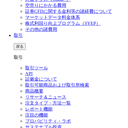
空売りにかかる費用
証券CFDに関する金利等の諸経費について
マーケットデータ料金体系
株式利回り向上プログラム（SYEP）
その他の諸費用
取引
戻る
取引
取引ツール
API
証拠金について
取引可能商品および取引所検索
商品概要
リサーチ＆ニュース
注文タイプ・方法一覧
レポート機能
注目の機能
プロバビリティ・ラボ
サステナブル投資