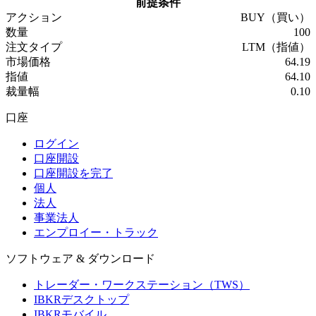
前提条件
アクション
BUY（買い）
数量
100
注文タイプ
LTM（指値）
市場価格
64.19
指値
64.10
裁量幅
0.10
口座
ログイン
口座開設
口座開設を完了
個人
法人
事業法人
エンプロイー・トラック
ソフトウェア & ダウンロード
トレーダー・ワークステーション（TWS）
IBKRデスクトップ
IBKRモバイル