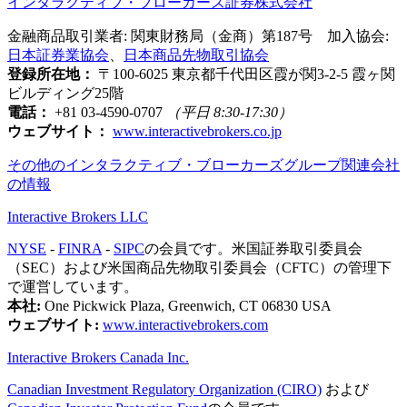
インタラクティブ・ブローカーズ証券株式会社
金融商品取引業者: 関東財務局（金商）第187号 加入協会:
日本証券業協会
、
日本商品先物取引協会
登録所在地：
〒100-6025 東京都千代田区霞が関3-2-5 霞ヶ関
ビルディング25階
電話：
+81 03-4590-0707
（平日 8:30-17:30）
ウェブサイト：
www.interactivebrokers.co.jp
その他のインタラクティブ・ブローカーズグループ関連会社
の情報
Interactive Brokers LLC
NYSE
-
FINRA
-
SIPC
の会員です。米国証券取引委員会
（SEC）および米国商品先物取引委員会（CFTC）の管理下
で運営しています。
本社:
One Pickwick Plaza, Greenwich, CT 06830 USA
ウェブサイト:
www.interactivebrokers.com
Interactive Brokers Canada Inc.
Canadian Investment Regulatory Organization (CIRO)
および