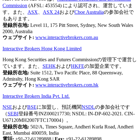
Commission
(AFSL: 453554) により認可され、運営していま
す。また、
ASX
、
ASX 24
および
Cboe Australia
の参加会社で
もあります。
登録所在地:
Level 11, 175 Pitt Street, Sydney, New South Wales
2000, Australia
ウェブサイト:
www.interactivebrokers.com.au
Interactive Brokers Hong Kong Limited
Hong Kong Securities and Futures Commissionの管理下で運営し
ています。また、
SEHK
および
HKFE
の加盟企業です。
登録所在地:
Suite 1512, Two Pacific Place, 88 Queensway,
Admiralty, Hong Kong SAR
ウェブサイト:
www.interactivebrokers.com.hk
Interactive Brokers India Pvt. Ltd.
NSE
および
BSE
に加盟し、預託機関
NSDL
の参加会社です
（
SEBI
登録番号INZ000217730; NSDL: IN-DP-602-2021. CIN-
U67120MH2007FTC170004）。
登録所在地:
502/A, Times Square, Andheri Kurla Road, Andheri
East, Mumbai 400059, India
電話:
+91-22-61289888
|
Fax:
+91-22-61289898.