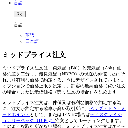
言語
戻る
言語
英語
日本語
ミッドプライス注文
ミッドプライス注文は、買気配（Bid）と売気配（Ask）価
格の差を二分し、最良気配（NBBO）の現在の仲値またはそ
れより有利な価格で約定するようにデザインされています。
オプションで価格上限を設定し、許容の最高価格（買い注文
の場合）または最低価格（売り注文の場合）を決めます。
ミッドプライス注文は、仲値又は有利な価格で約定する為
に、注文が約定する確率が高い取引所に、
ぺッグ・トゥ・ミ
ッドポイント
として、または IEX の場合は
ディスクレイシ
ョナリーペッグ（D-Peg）
注文としてルーティングします。
このような取引所がない場合、ミッドプライス注文はネイテ