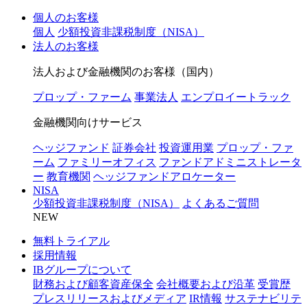
個人のお客様
個人
少額投資非課税制度（NISA）
法人のお客様
法人および金融機関のお客様（国内）
プロップ・ファーム
事業法人
エンプロイートラック
金融機関向けサービス
ヘッジファンド
証券会社
投資運用業
プロップ・ファ
ーム
ファミリーオフィス
ファンドアドミニストレータ
ー
教育機関
ヘッジファンドアロケーター
NISA
少額投資非課税制度（NISA）
よくあるご質問
NEW
無料トライアル
採用情報
IBグループについて
財務および顧客資産保全
会社概要および沿革
受賞歴
プレスリリースおよびメディア
IR情報
サステナビリテ