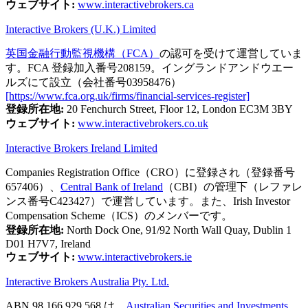
ウェブサイト:
www.interactivebrokers.ca
Interactive Brokers (U.K.) Limited
英国金融行動監視機構（FCA）
の認可を受けて運営していま
す。FCA 登録加入番号208159。イングランドアンドウエー
ルズにて設立（会社番号03958476）
[https://www.fca.org.uk/firms/financial-services-register]
登録所在地:
20 Fenchurch Street, Floor 12, London EC3M 3BY
ウェブサイト:
www.interactivebrokers.co.uk
Interactive Brokers Ireland Limited
Companies Registration Office（CRO）に登録され（登録番号
657406）、
Central Bank of Ireland
（CBI）の管理下（レファレ
ンス番号C423427）で運営しています。また、Irish Investor
Compensation Scheme（ICS）のメンバーです。
登録所在地:
North Dock One, 91/92 North Wall Quay, Dublin 1
D01 H7V7, Ireland
ウェブサイト:
www.interactivebrokers.ie
Interactive Brokers Australia Pty. Ltd.
ABN 98 166 929 568 は、
Australian Securities and Investments