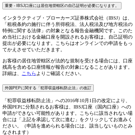
重要 - IBSJ口座には居住地管轄区の自己証明が必要になります。
インタラクティブ・ブローカーズ証券株式会社（IBSJ）は、
「租税条約の施行に伴う所得税法、法人税法及び地方税法の
特例に関する法律」の対象となる報告金融機関です。このた
め当社における金融口座を開設されるお客様は、自己証明の
提出が必要になります。こちらはオンラインでの申請をもっ
てかえさせていただきます。
お客様の居住地管轄区が法的な規制を受ける場合には、口座
残高を含める口座情報が報告の対象になることがあります。
詳細は、
こちら
よりご確認ください。
外国PEPに関する「犯罪収益移転防止法」の改訂
「犯罪収益移転防止法」への2016年10月1日の改定により、
外国PEPに分類されるお客様は、IBSJ口座（国内口座）への
申請ができない可能性があります。こちらに該当されない場
合には「上記を承認して次に進む」をクリックしてお進みく
ださい。（申請を進められる場合には、該当しないものとみ
なされます）