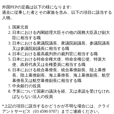
外国PEPの定義は以下の様になります:
過去に従事した者とその家族を含み、以下の項目に該当する
人物。
国家元首
日本における内閣総理大臣その他の国務大臣及び副大
臣に相当する職
日本における衆議院議長、衆議院副議長、参議院議長
又は参議院副議長に相当する職
日本における最高裁判所の裁判官に相当する職
日本における特命全権大使、特命全権公使、特派大
使、政府代表又は全権委員に相当する職
日本における統合幕僚長、統合幕僚副長、陸上幕僚
長、陸上幕僚副長、海上幕僚長、海上幕僚副長、航空
幕僚長又は航空幕僚副長に相当する職
中央銀行の役員
予算について国家の議決を経、又は承認を受けなけれ
ばならない法人の役員
*上記の項目に該当するかどうかが不明な場合には、クライ
アントサービス（03 4590 0707）までご連絡ください。