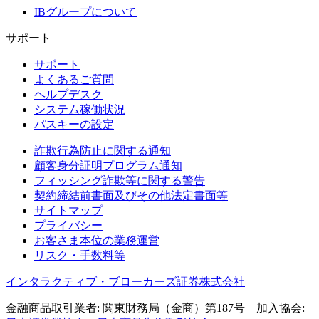
IBグループについて
サポート
サポート
よくあるご質問
ヘルプデスク
システム稼働状況
パスキーの設定
詐欺行為防止に関する通知
顧客身分証明プログラム通知
フィッシング詐欺等に関する警告
契約締結前書面及びその他法定書面等
サイトマップ
プライバシー
お客さま本位の業務運営
リスク・手数料等
インタラクティブ・ブローカーズ証券株式会社
金融商品取引業者: 関東財務局（金商）第187号 加入協会: