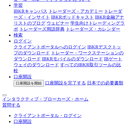
学習
IBKRキャンパス
トレーダーズ・アカデミー
トレーダ
ーズ・インサイト
IBKRポッドキャスト
IBKR金融アナ
リストのブログ
ウェビナー
学生向けトレーディングラ
ボ
トレーダーズ用語辞典
トレーダーズ・カレンダー
検索
ログイン
クライアントポータルへのログイン
IBKRデスクトッ
プのダウンロード
トレーダー・ワークステーションの
ダウンロード
IBKRモバイルのダウンロード
IBゲート
ウェイのダウンロード
すべてのIBKR取引ツールの比
較
口座開設
口座開設を完了する
日本での
必要書類
口座開設を開始
インタラクティブ・ブローカーズ・ホーム
質問する
クライアントポータル・ログイン
口座開設