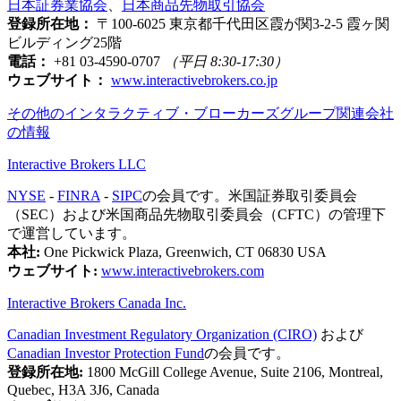
日本証券業協会
、
日本商品先物取引協会
登録所在地：
〒100-6025 東京都千代田区霞が関3-2-5 霞ヶ関
ビルディング25階
電話：
+81 03-4590-0707
（平日 8:30-17:30）
ウェブサイト：
www.interactivebrokers.co.jp
その他のインタラクティブ・ブローカーズグループ関連会社
の情報
Interactive Brokers LLC
NYSE
-
FINRA
-
SIPC
の会員です。米国証券取引委員会
（SEC）および米国商品先物取引委員会（CFTC）の管理下
で運営しています。
本社:
One Pickwick Plaza, Greenwich, CT 06830 USA
ウェブサイト:
www.interactivebrokers.com
Interactive Brokers Canada Inc.
Canadian Investment Regulatory Organization (CIRO)
および
Canadian Investor Protection Fund
の会員です。
登録所在地:
1800 McGill College Avenue, Suite 2106, Montreal,
Quebec, H3A 3J6, Canada