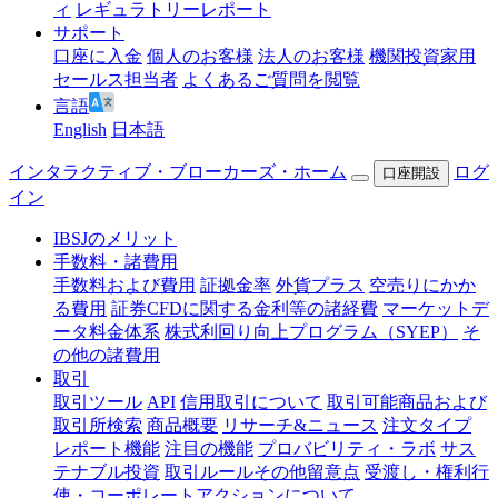
ィ
レギュラトリーレポート
サポート
口座に入金
個人のお客様
法人のお客様
機関投資家用
セールス担当者
よくあるご質問を閲覧
言語
English
日本語
インタラクティブ・ブローカーズ・ホーム
ログ
口座開設
イン
IBSJのメリット
手数料・諸費用
手数料および費用
証拠金率
外貨プラス
空売りにかか
る費用
証券CFDに関する金利等の諸経費
マーケットデ
ータ料金体系
株式利回り向上プログラム（SYEP）
そ
の他の諸費用
取引
取引ツール
API
信用取引について
取引可能商品および
取引所検索
商品概要
リサーチ&ニュース
注文タイプ
レポート機能
注目の機能
プロバビリティ・ラボ
サス
テナブル投資
取引ルールその他留意点
受渡し・権利行
使・コーポレートアクションについて