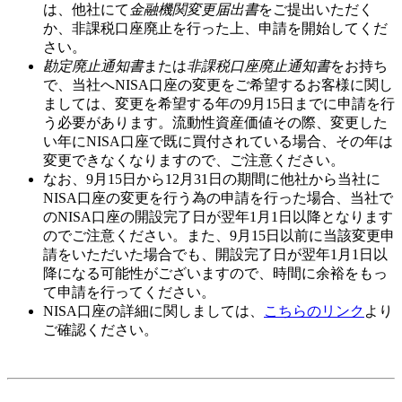
は、他社にて
金融機関変更届出書
をご提出いただく
か、非課税口座廃止を行った上、申請を開始してくだ
さい。
勘定廃止通知書
または
非課税口座廃止通知書
をお持ち
で、当社へNISA口座の変更をご希望するお客様に関し
ましては、変更を希望する年の
9月15日
までに申請を行
う必要があります。流動性資産価値その際、変更した
い年にNISA口座で既に買付されている場合、その年は
変更できなくなりますので、ご注意ください。
なお、
9月15日から12月31日
の期間に他社から当社に
NISA口座の変更を行う為の申請を行った場合、当社で
のNISA口座の開設完了日が翌年
1月1日
以降となります
のでご注意ください。また、
9月15日以前
に当該変更申
請をいただいた場合でも、開設完了日が翌年1月1日以
降になる可能性がございますので、時間に余裕をもっ
て申請を行ってください。
NISA口座の詳細に関しましては、
こちらのリンク
より
ご確認ください。