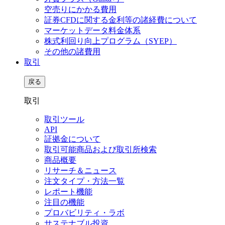
空売りにかかる費用
証券CFDに関する金利等の諸経費について
マーケットデータ料金体系
株式利回り向上プログラム（SYEP）
その他の諸費用
取引
戻る
取引
取引ツール
API
証拠金について
取引可能商品および取引所検索
商品概要
リサーチ＆ニュース
注文タイプ・方法一覧
レポート機能
注目の機能
プロバビリティ・ラボ
サステナブル投資