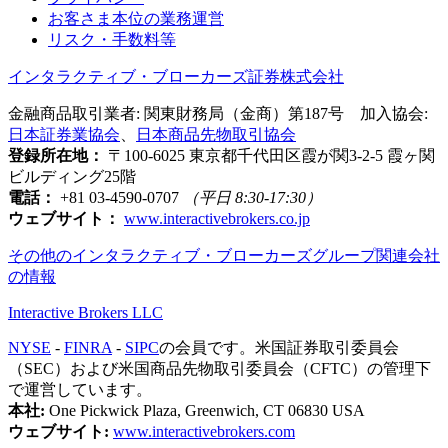
お客さま本位の業務運営
リスク・手数料等
インタラクティブ・ブローカーズ証券株式会社
金融商品取引業者: 関東財務局（金商）第187号 加入協会:
日本証券業協会
、
日本商品先物取引協会
登録所在地：
〒100-6025 東京都千代田区霞が関3-2-5 霞ヶ関
ビルディング25階
電話：
+81 03-4590-0707
（平日 8:30-17:30）
ウェブサイト：
www.interactivebrokers.co.jp
その他のインタラクティブ・ブローカーズグループ関連会社
の情報
Interactive Brokers LLC
NYSE
-
FINRA
-
SIPC
の会員です。米国証券取引委員会
（SEC）および米国商品先物取引委員会（CFTC）の管理下
で運営しています。
本社:
One Pickwick Plaza, Greenwich, CT 06830 USA
ウェブサイト:
www.interactivebrokers.com