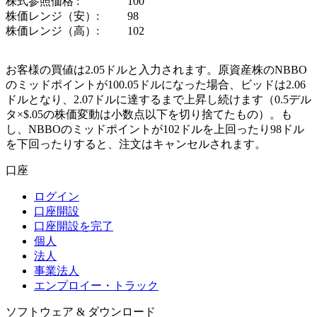
株式参照価格 :
100
株価レンジ（安）:
98
株価レンジ（高）:
102
お客様の買値は2.05ドルと入力されます。原資産株のNBBO
のミッドポイントが100.05ドルになった場合、ビッドは2.06
ドルとなり、2.07ドルに達するまで上昇し続けます（0.5デル
タ×$.05の株価変動は小数点以下を切り捨てたもの）。も
し、NBBOのミッドポイントが102ドルを上回ったり98ドル
を下回ったりすると、注文はキャンセルされます。
口座
ログイン
口座開設
口座開設を完了
個人
法人
事業法人
エンプロイー・トラック
ソフトウェア & ダウンロード