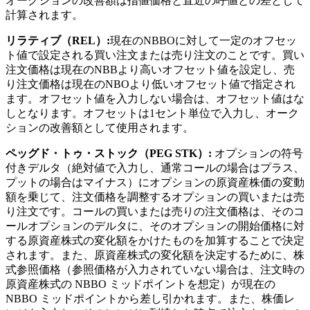
オークションの改善額は指値価格と直近の呼値との差として
計算されます。
リラティブ（REL）:
現在のNBBOに対して一定のオフセッ
ト値で設定される買い注文または売り注文のことです。買い
注文価格は現在のNBBより高いオフセット値を設定し、売
り注文価格は現在のNBOより低いオフセット値で指定され
ます。オフセット値を入力しない場合は、オフセット値はな
しとなります。オフセットは1セント単位で入力し、オーク
ションの改善額として使用されます。
ペッグド・トゥ・ストック（PEG STK）:
オプションの符号
付きデルタ（絶対値で入力し、通常コールの場合はプラス、
プットの場合はマイナス）にオプションの原資産株価の変動
額を乗じて、注文価格を調整するオプションの買いまたは売
り注文です。コールの買いまたは売りの注文価格は、そのコ
ールオプションのデルタに、そのオプションの開始価格に対
する原資産株式の変化額をかけたものを加算することで決定
されます。また、原資産株式の変化額を決定するために、株
式参照価格（参照価格が入力されていない場合は、注文時の
原資産株式の NBBO ミッドポイントを想定）が現在の
NBBO ミッドポイントから差し引かれます。また、株価レ