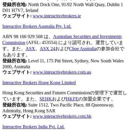
登録所在地:
North Dock One, 91/92 North Wall Quay, Dublin 1
D01 H7V7, Ireland
ウェブサイト:
www.interactivebrokers.ie
Interactive Brokers Australia Pty. Ltd.
ABN 98 166 929 568 は、
Australian Securities and Investments
Commission
(AFSL: 453554) により認可され、運営していま
す。また、
ASX
、
ASX 24
および
Cboe Australia
の参加会社で
もあります。
登録所在地:
Level 11, 175 Pitt Street, Sydney, New South Wales
2000, Australia
ウェブサイト:
www.interactivebrokers.com.au
Interactive Brokers Hong Kong Limited
Hong Kong Securities and Futures Commissionの管理下で運営し
ています。また、
SEHK
および
HKFE
の加盟企業です。
登録所在地:
Suite 1512, Two Pacific Place, 88 Queensway,
Admiralty, Hong Kong SAR
ウェブサイト:
www.interactivebrokers.com.hk
Interactive Brokers India Pvt. Ltd.