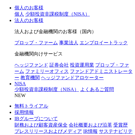
個人のお客様
個人
少額投資非課税制度（NISA）
法人のお客様
法人および金融機関のお客様（国内）
プロップ・ファーム
事業法人
エンプロイートラック
金融機関向けサービス
ヘッジファンド
証券会社
投資運用業
プロップ・ファ
ーム
ファミリーオフィス
ファンドアドミニストレータ
ー
教育機関
ヘッジファンドアロケーター
NISA
少額投資非課税制度（NISA）
よくあるご質問
NEW
無料トライアル
採用情報
IBグループについて
財務および顧客資産保全
会社概要および沿革
受賞歴
プレスリリースおよびメディア
IR情報
サステナビリテ