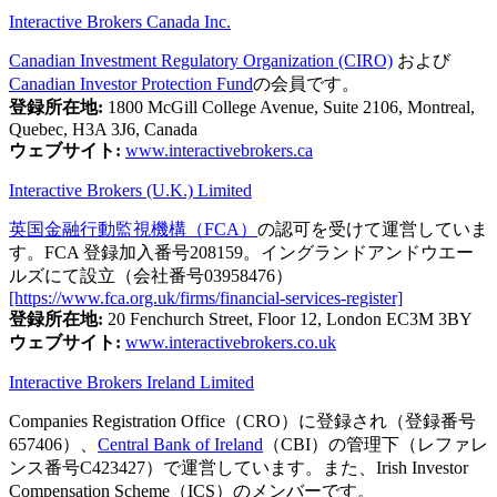
Interactive Brokers Canada Inc.
Canadian Investment Regulatory Organization (CIRO)
および
Canadian Investor Protection Fund
の会員です。
登録所在地:
1800 McGill College Avenue, Suite 2106, Montreal,
Quebec, H3A 3J6, Canada
ウェブサイト:
www.interactivebrokers.ca
Interactive Brokers (U.K.) Limited
英国金融行動監視機構（FCA）
の認可を受けて運営していま
す。FCA 登録加入番号208159。イングランドアンドウエー
ルズにて設立（会社番号03958476）
[https://www.fca.org.uk/firms/financial-services-register]
登録所在地:
20 Fenchurch Street, Floor 12, London EC3M 3BY
ウェブサイト:
www.interactivebrokers.co.uk
Interactive Brokers Ireland Limited
Companies Registration Office（CRO）に登録され（登録番号
657406）、
Central Bank of Ireland
（CBI）の管理下（レファレ
ンス番号C423427）で運営しています。また、Irish Investor
Compensation Scheme（ICS）のメンバーです。