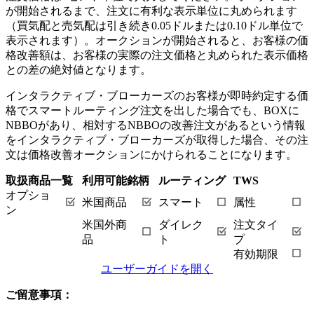
が開始されるまで、注文に有利な表示単位に丸められます
（買気配と売気配は引き続き0.05ドルまたは0.10ドル単位で
表示されます）。オークションが開始されると、お客様の価
格改善額は、お客様の実際の注文価格と丸められた表示価格
との差の絶対値となります。
インタラクティブ・ブローカーズのお客様が即時約定する価
格でスマートルーティング注文を出した場合でも、BOXに
NBBOがあり、相対するNBBOの改善注文があるという情報
をインタラクティブ・ブローカーズが取得した場合、その注
文は価格改善オークションにかけられることになります。
取扱商品一覧
利用可能銘柄
ルーティング
TWS
オプショ
米国商品
スマート
属性
ン
米国外商
ダイレク
注文タイ
品
ト
プ
有効期限
ユーザーガイドを開く
ご留意事項：