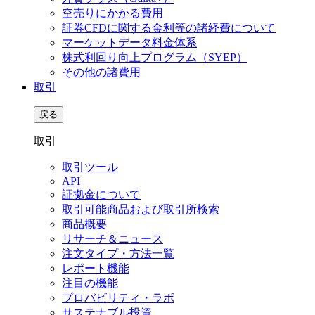
空売りにかかる費用
証券CFDに関する金利等の諸経費について
マーケットデータ料金体系
株式利回り向上プログラム（SYEP）
その他の諸費用
取引
戻る
取引
取引ツール
API
証拠金について
取引可能商品および取引所検索
商品概要
リサーチ＆ニュース
注文タイプ・方法一覧
レポート機能
注目の機能
プロバビリティ・ラボ
サステナブル投資