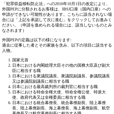
「犯罪収益移転防止法」への2016年10月1日の改定により、
外国PEPに分類されるお客様は、IBSJ口座（国内口座）への
申請ができない可能性があります。こちらに該当されない場
合には「上記を承認して次に進む」をクリックしてお進みく
ださい。（申請を進められる場合には、該当しないものとみ
なされます）
外国PEPの定義は以下の様になります:
過去に従事した者とその家族を含み、以下の項目に該当する
人物。
国家元首
日本における内閣総理大臣その他の国務大臣及び副大
臣に相当する職
日本における衆議院議長、衆議院副議長、参議院議長
又は参議院副議長に相当する職
日本における最高裁判所の裁判官に相当する職
日本における特命全権大使、特命全権公使、特派大
使、政府代表又は全権委員に相当する職
日本における統合幕僚長、統合幕僚副長、陸上幕僚
長、陸上幕僚副長、海上幕僚長、海上幕僚副長、航空
幕僚長又は航空幕僚副長に相当する職