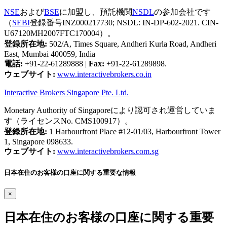
NSE
および
BSE
に加盟し、預託機関
NSDL
の参加会社です
（
SEBI
登録番号INZ000217730; NSDL: IN-DP-602-2021. CIN-
U67120MH2007FTC170004）。
登録所在地:
502/A, Times Square, Andheri Kurla Road, Andheri
East, Mumbai 400059, India
電話:
+91-22-61289888
|
Fax:
+91-22-61289898.
ウェブサイト:
www.interactivebrokers.co.in
Interactive Brokers Singapore Pte. Ltd.
Monetary Authority of Singaporeにより認可され運営していま
す（ライセンスNo. CMS100917）。
登録所在地:
1 Harbourfront Place #12-01/03, Harbourfront Tower
1, Singapore 098633.
ウェブサイト:
www.interactivebrokers.com.sg
日本在住のお客様の口座に関する重要な情報
×
日本在住のお客様の口座に関する重要