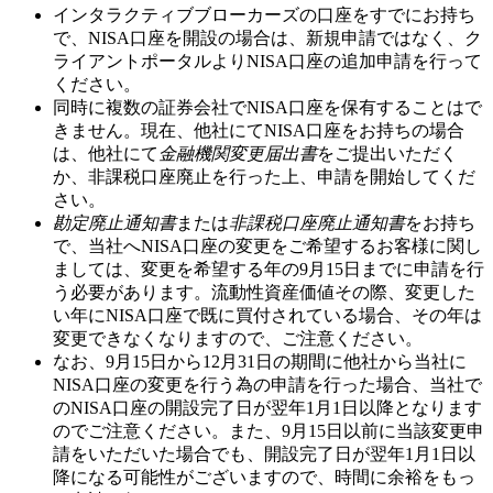
インタラクティブブローカーズの口座をすでにお持ち
で、NISA口座を開設の場合は、新規申請ではなく、ク
ライアントポータルよりNISA口座の追加申請を行って
ください。
同時に複数の証券会社でNISA口座を保有することはで
きません。現在、他社にてNISA口座をお持ちの場合
は、他社にて
金融機関変更届出書
をご提出いただく
か、非課税口座廃止を行った上、申請を開始してくだ
さい。
勘定廃止通知書
または
非課税口座廃止通知書
をお持ち
で、当社へNISA口座の変更をご希望するお客様に関し
ましては、変更を希望する年の
9月15日
までに申請を行
う必要があります。流動性資産価値その際、変更した
い年にNISA口座で既に買付されている場合、その年は
変更できなくなりますので、ご注意ください。
なお、
9月15日から12月31日
の期間に他社から当社に
NISA口座の変更を行う為の申請を行った場合、当社で
のNISA口座の開設完了日が翌年
1月1日
以降となります
のでご注意ください。また、
9月15日以前
に当該変更申
請をいただいた場合でも、開設完了日が翌年1月1日以
降になる可能性がございますので、時間に余裕をもっ