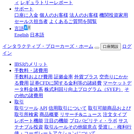
ィ
レギュラトリーレポート
サポート
口座に入金
個人のお客様
法人のお客様
機関投資家用
セールス担当者
よくあるご質問を閲覧
言語
English
日本語
インタラクティブ・ブローカーズ・ホーム
ログ
口座開設
イン
IBSJのメリット
手数料・諸費用
手数料および費用
証拠金率
外貨プラス
空売りにかか
る費用
証券CFDに関する金利等の諸経費
マーケットデ
ータ料金体系
株式利回り向上プログラム（SYEP）
そ
の他の諸費用
取引
取引ツール
API
信用取引について
取引可能商品および
取引所検索
商品概要
リサーチ&ニュース
注文タイプ
レポート機能
注目の機能
プロバビリティ・ラボ
サス
テナブル投資
取引ルールその他留意点
受渡し・権利行
使・コーポレートアクションについて