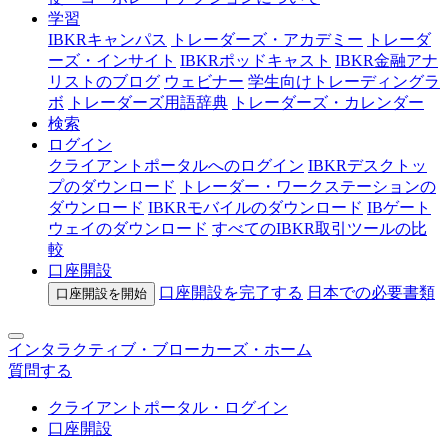
学習
IBKRキャンパス
トレーダーズ・アカデミー
トレーダ
ーズ・インサイト
IBKRポッドキャスト
IBKR金融アナ
リストのブログ
ウェビナー
学生向けトレーディングラ
ボ
トレーダーズ用語辞典
トレーダーズ・カレンダー
検索
ログイン
クライアントポータルへのログイン
IBKRデスクトッ
プのダウンロード
トレーダー・ワークステーションの
ダウンロード
IBKRモバイルのダウンロード
IBゲート
ウェイのダウンロード
すべてのIBKR取引ツールの比
較
口座開設
口座開設を完了する
日本での
必要書類
口座開設を開始
インタラクティブ・ブローカーズ・ホーム
質問する
クライアントポータル・ログイン
口座開設