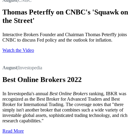
August
|
CNBC
Thomas Peterffy on CNBC's 'Squawk on
the Street'
Interactive Brokers Founder and Chairman Thomas Peterffy joins
CNBC to discuss Fed policy and the outlook for inflation.
Watch the Video
August
|
Investopedia
Best Online Brokers 2022
In Investopedia's annual
Best Online Brokers
ranking, IBKR was
recognized as the Best Broker for Advanced Traders and Best
Broker for International Trading. The coverage notes that "there
simply isn't another broker that combines such a wide variety of
investable global assets, sophisticated trading technology, and rich
research capabilities."
Read More