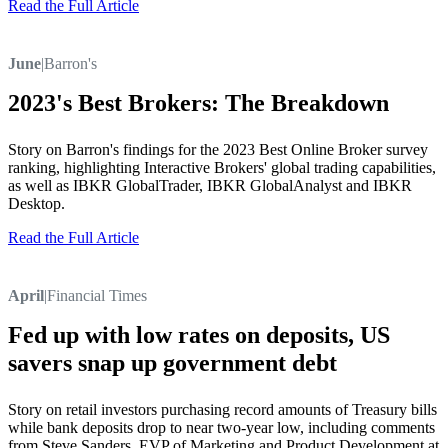
Read the Full Article
June
|
Barron's
2023's Best Brokers: The Breakdown
Story on Barron's findings for the 2023 Best Online Broker survey
ranking, highlighting Interactive Brokers' global trading capabilities,
as well as IBKR GlobalTrader, IBKR GlobalAnalyst and IBKR
Desktop.
Read the Full Article
April
|
Financial Times
Fed up with low rates on deposits, US
savers snap up government debt
Story on retail investors purchasing record amounts of Treasury bills
while bank deposits drop to near two-year low, including comments
from Steve Sanders, EVP of Marketing and Product Development at