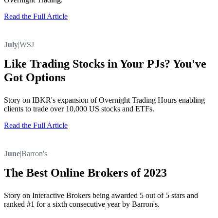
Read the Full Article
July
|
WSJ
Like Trading Stocks in Your PJs? You've
Got Options
Story on IBKR's expansion of Overnight Trading Hours enabling
clients to trade over 10,000 US stocks and ETFs.
Read the Full Article
June
|
Barron's
The Best Online Brokers of 2023
Story on Interactive Brokers being awarded 5 out of 5 stars and
ranked #1 for a sixth consecutive year by Barron's.