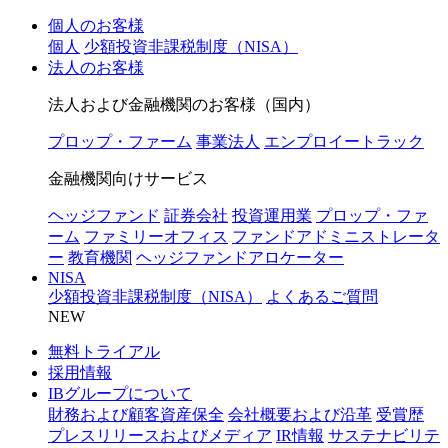
個人のお客様
個人
少額投資非課税制度（NISA）
法人のお客様
法人および金融機関のお客様（国内）
プロップ・ファーム
事業法人
エンプロイートラック
金融機関向けサービス
ヘッジファンド
証券会社
投資運用業
プロップ・ファ
ーム
ファミリーオフィス
ファンドアドミニストレータ
ー
教育機関
ヘッジファンドアロケーター
NISA
少額投資非課税制度（NISA）
よくあるご質問
NEW
無料トライアル
採用情報
IBグループについて
財務および顧客資産保全
会社概要および沿革
受賞歴
プレスリリースおよびメディア
IR情報
サステナビリテ