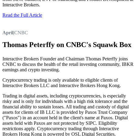
Interactive Brokers.
Read the Full Article
April
|
CNBC
Thomas Peterffy on CNBC's Squawk Box
Interactive Brokers Founder and Chairman Thomas Peterffy joins
CNBC to discuss the health of the retail investing community, IBKR
earnings and crypto investing.
Cryptocurrency trading is only available to eligible clients of
Interactive Brokers LLC and Interactive Brokers Hong Kong.
Trading in digital assets, including cryptocurrencies, is especially
risky and is only for individuals with a high risk tolerance and the
financial ability to sustain losses. All trading and custody of digital
assets for clients of IB LLC is provided by Paxos Trust Company
("Paxos") in an account held in the client's name at Paxos. Digital
assets held with Paxos are not protected by SIPC. Eligibility
restrictions apply. Cryptocurrency trading through Interactive
Brokers Hong Kong is powered by OSL Digital Securities.