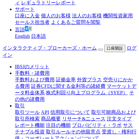
ィ
レギュラトリーレポート
サポート
口座に入金
個人のお客様
法人のお客様
機関投資家用
セールス担当者
よくあるご質問を閲覧
言語
English
日本語
インタラクティブ・ブローカーズ・ホーム
ログ
口座開設
イン
IBSJのメリット
手数料・諸費用
手数料および費用
証拠金率
外貨プラス
空売りにかか
る費用
証券CFDに関する金利等の諸経費
マーケットデ
ータ料金体系
株式利回り向上プログラム（SYEP）
そ
の他の諸費用
取引
取引ツール
API
信用取引について
取引可能商品および
取引所検索
商品概要
リサーチ&ニュース
注文タイプ
レポート機能
注目の機能
プロバビリティ・ラボ
サス
テナブル投資
取引ルールその他留意点
受渡し・権利行
使・コーポレートアクションについて