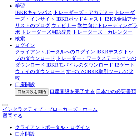
学習
IBKRキャンパス
トレーダーズ・アカデミー
トレーダ
ーズ・インサイト
IBKRポッドキャスト
IBKR金融アナ
リストのブログ
ウェビナー
学生向けトレーディングラ
ボ
トレーダーズ用語辞典
トレーダーズ・カレンダー
検索
ログイン
クライアントポータルへのログイン
IBKRデスクトッ
プのダウンロード
トレーダー・ワークステーションの
ダウンロード
IBKRモバイルのダウンロード
IBゲート
ウェイのダウンロード
すべてのIBKR取引ツールの比
較
口座開設
口座開設を完了する
日本での
必要書類
口座開設を開始
インタラクティブ・ブローカーズ・ホーム
質問する
クライアントポータル・ログイン
口座開設