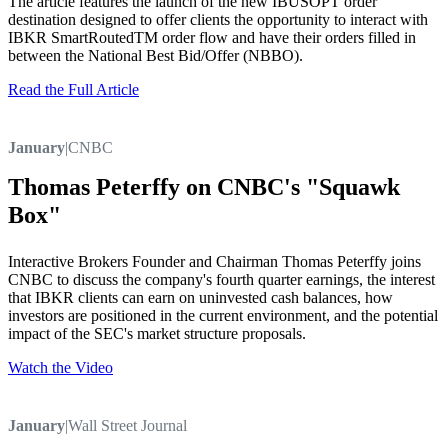
The article features the launch of the new IBUSOPT order
destination designed to offer clients the opportunity to interact with
IBKR SmartRoutedTM order flow and have their orders filled in
between the National Best Bid/Offer (NBBO).
Read the Full Article
January
|
CNBC
Thomas Peterffy on CNBC's "Squawk
Box"
Interactive Brokers Founder and Chairman Thomas Peterffy joins
CNBC to discuss the company's fourth quarter earnings, the interest
that IBKR clients can earn on uninvested cash balances, how
investors are positioned in the current environment, and the potential
impact of the SEC's market structure proposals.
Watch the Video
January
|
Wall Street Journal