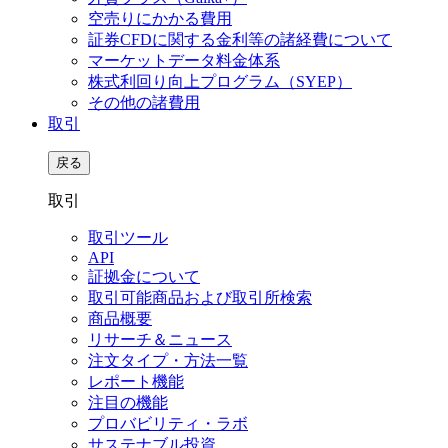
空売りにかかる費用
証券CFDに関する金利等の諸経費について
マーケットデータ料金体系
株式利回り向上プログラム（SYEP）
その他の諸費用
取引
戻る
取引
取引ツール
API
証拠金について
取引可能商品および取引所検索
商品概要
リサーチ＆ニュース
注文タイプ・方法一覧
レポート機能
注目の機能
プロバビリティ・ラボ
サステナブル投資