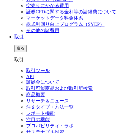
空売りにかかる費用
証券CFDに関する金利等の諸経費について
マーケットデータ料金体系
株式利回り向上プログラム（SYEP）
その他の諸費用
取引
戻る
取引
取引ツール
API
証拠金について
取引可能商品および取引所検索
商品概要
リサーチ＆ニュース
注文タイプ・方法一覧
レポート機能
注目の機能
プロバビリティ・ラボ
サステナブル投資