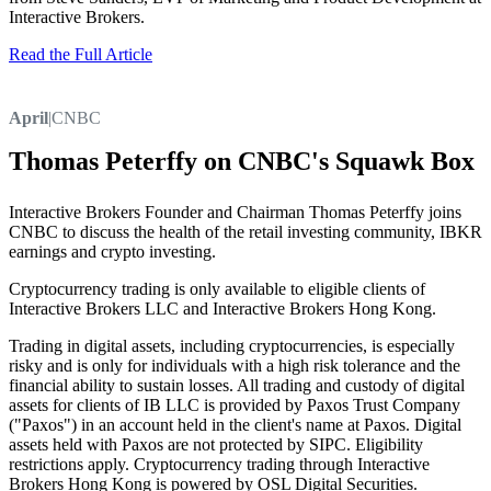
Interactive Brokers.
Read the Full Article
April
|
CNBC
Thomas Peterffy on CNBC's Squawk Box
Interactive Brokers Founder and Chairman Thomas Peterffy joins
CNBC to discuss the health of the retail investing community, IBKR
earnings and crypto investing.
Cryptocurrency trading is only available to eligible clients of
Interactive Brokers LLC and Interactive Brokers Hong Kong.
Trading in digital assets, including cryptocurrencies, is especially
risky and is only for individuals with a high risk tolerance and the
financial ability to sustain losses. All trading and custody of digital
assets for clients of IB LLC is provided by Paxos Trust Company
("Paxos") in an account held in the client's name at Paxos. Digital
assets held with Paxos are not protected by SIPC. Eligibility
restrictions apply. Cryptocurrency trading through Interactive
Brokers Hong Kong is powered by OSL Digital Securities.