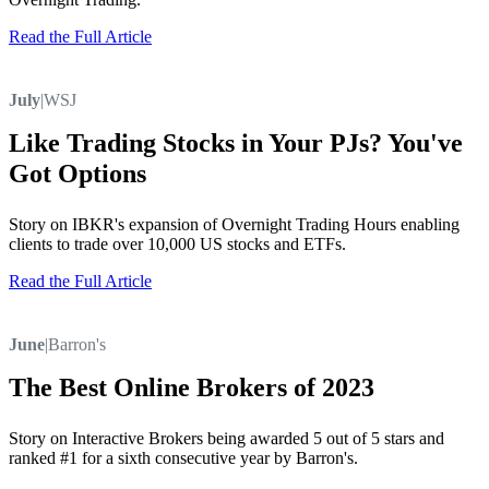
Read the Full Article
July
|
WSJ
Like Trading Stocks in Your PJs? You've
Got Options
Story on IBKR's expansion of Overnight Trading Hours enabling
clients to trade over 10,000 US stocks and ETFs.
Read the Full Article
June
|
Barron's
The Best Online Brokers of 2023
Story on Interactive Brokers being awarded 5 out of 5 stars and
ranked #1 for a sixth consecutive year by Barron's.