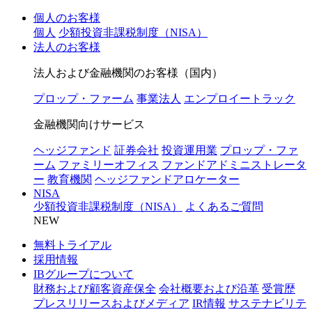
個人のお客様
個人
少額投資非課税制度（NISA）
法人のお客様
法人および金融機関のお客様（国内）
プロップ・ファーム
事業法人
エンプロイートラック
金融機関向けサービス
ヘッジファンド
証券会社
投資運用業
プロップ・ファ
ーム
ファミリーオフィス
ファンドアドミニストレータ
ー
教育機関
ヘッジファンドアロケーター
NISA
少額投資非課税制度（NISA）
よくあるご質問
NEW
無料トライアル
採用情報
IBグループについて
財務および顧客資産保全
会社概要および沿革
受賞歴
プレスリリースおよびメディア
IR情報
サステナビリテ