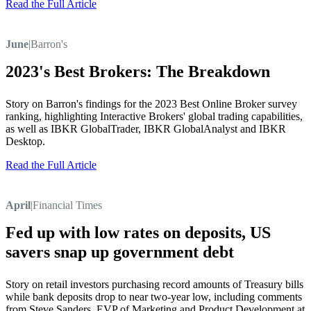
Read the Full Article
June
|
Barron's
2023's Best Brokers: The Breakdown
Story on Barron's findings for the 2023 Best Online Broker survey
ranking, highlighting Interactive Brokers' global trading capabilities,
as well as IBKR GlobalTrader, IBKR GlobalAnalyst and IBKR
Desktop.
Read the Full Article
April
|
Financial Times
Fed up with low rates on deposits, US
savers snap up government debt
Story on retail investors purchasing record amounts of Treasury bills
while bank deposits drop to near two-year low, including comments
from Steve Sanders, EVP of Marketing and Product Development at