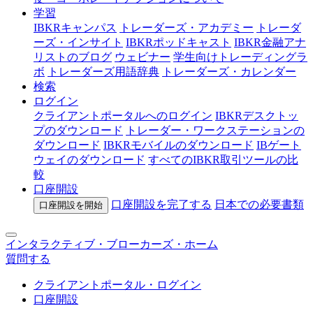
学習
IBKRキャンパス
トレーダーズ・アカデミー
トレーダ
ーズ・インサイト
IBKRポッドキャスト
IBKR金融アナ
リストのブログ
ウェビナー
学生向けトレーディングラ
ボ
トレーダーズ用語辞典
トレーダーズ・カレンダー
検索
ログイン
クライアントポータルへのログイン
IBKRデスクトッ
プのダウンロード
トレーダー・ワークステーションの
ダウンロード
IBKRモバイルのダウンロード
IBゲート
ウェイのダウンロード
すべてのIBKR取引ツールの比
較
口座開設
口座開設を完了する
日本での
必要書類
口座開設を開始
インタラクティブ・ブローカーズ・ホーム
質問する
クライアントポータル・ログイン
口座開設