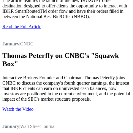
The article features the launch of the new IBUSOPT order
destination designed to offer clients the opportunity to interact with
IBKR SmartRoutedTM order flow and have their orders filled in
between the National Best Bid/Offer (NBBO).
Read the Full Article
January
|
CNBC
Thomas Peterffy on CNBC's "Squawk
Box"
Interactive Brokers Founder and Chairman Thomas Peterffy joins
CNBC to discuss the company's fourth quarter earnings, the interest
that IBKR clients can earn on uninvested cash balances, how
investors are positioned in the current environment, and the potential
impact of the SEC's market structure proposals.
Watch the Video
January
|
Wall Street Journal