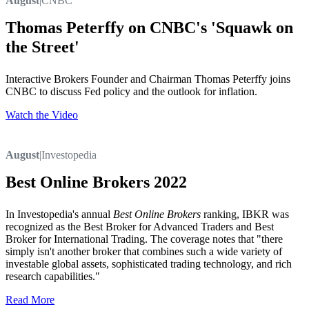
August
|
CNBC
Thomas Peterffy on CNBC's 'Squawk on
the Street'
Interactive Brokers Founder and Chairman Thomas Peterffy joins
CNBC to discuss Fed policy and the outlook for inflation.
Watch the Video
August
|
Investopedia
Best Online Brokers 2022
In Investopedia's annual
Best Online Brokers
ranking, IBKR was
recognized as the Best Broker for Advanced Traders and Best
Broker for International Trading. The coverage notes that "there
simply isn't another broker that combines such a wide variety of
investable global assets, sophisticated trading technology, and rich
research capabilities."
Read More