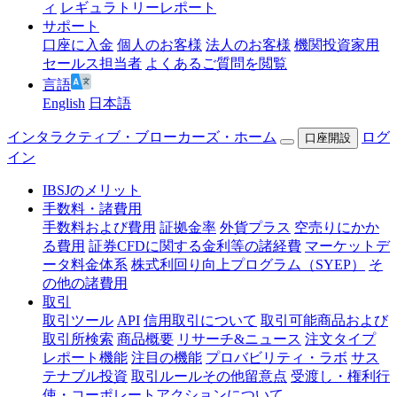
ィ
レギュラトリーレポート
サポート
口座に入金
個人のお客様
法人のお客様
機関投資家用
セールス担当者
よくあるご質問を閲覧
言語
English
日本語
インタラクティブ・ブローカーズ・ホーム
ログ
口座開設
イン
IBSJのメリット
手数料・諸費用
手数料および費用
証拠金率
外貨プラス
空売りにかか
る費用
証券CFDに関する金利等の諸経費
マーケットデ
ータ料金体系
株式利回り向上プログラム（SYEP）
そ
の他の諸費用
取引
取引ツール
API
信用取引について
取引可能商品および
取引所検索
商品概要
リサーチ&ニュース
注文タイプ
レポート機能
注目の機能
プロバビリティ・ラボ
サス
テナブル投資
取引ルールその他留意点
受渡し・権利行
使・コーポレートアクションについて